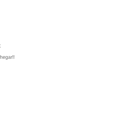
X
hegar!!