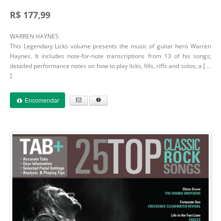
R$ 177,99
WARREN HAYNES
This Legendary Licks volume presents the music of guitar hero Warren
Haynes. It includes note-for-note transcriptions from 13 of his songs;
detailed performance notes on how to play licks, fills, riffs and solos; a [
...
]
Encomendar