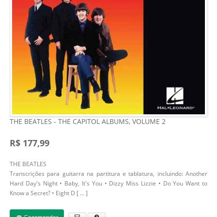
THE BEATLES - THE CAPITOL ALBUMS, VOLUME 2
R$ 177,99
THE BEATLES
Transcrições para guitarra na partitura e tablatura, incluindo: Another
Hard Day's Night • Baby, It's You • Dizzy Miss Lizzie • Do You Want to
Know a Secret? • Eight D [
...
]
Encomendar