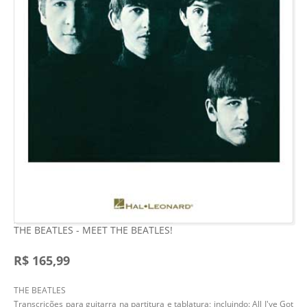
THE BEATLES - MEET THE BEATLES!
R$ 165,99
THE BEATLES
Transcrições para guitarra na partitura e tablatura; incluindo: All I've Got