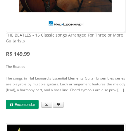
THE BEATLES - 15 Classic songs Arranged For Three or More
Guitarists
R$ 149,99
The Beatles
The songs in Hal Leonard's Essential Elements Guitar Ensembles series
are playable by multiple guitars. Each arrangement features the melody
(lead), a harmony part, and a bass line. Chord symbols are also prov [
...
]
Encomendar