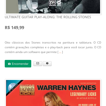
ULTIMATE GUITAR PLAY-ALONG: THE ROLLING STONES
R$ 149,99
Oito clássicos dos Stones transcritos na partitura e tablatura. O CD
contém gravações completas e o play-back para você tocar junto. O CD
contém ainda um software que permite [
...
]
Encomendar