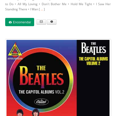
to Do • All My Loving • Don't Bother Me • Hold Me Tight • I Saw Her
Standing There • I Wan [
...
]
Encomendar