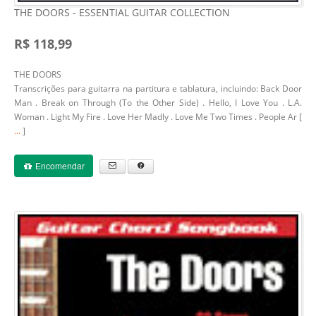
THE DOORS - ESSENTIAL GUITAR COLLECTION
R$ 118,99
THE DOORS
Transcrições para guitarra na partitura e tablatura, incluindo: Back Door
Man . Break on Through (To the Other Side) . Hello, I Love You . L.A.
Woman . Light My Fire . Love Her Madly . Love Me Two Times . People Ar [
...
]
Encomendar