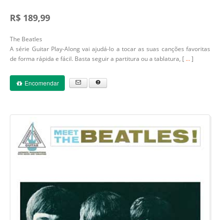
R$ 189,99
The Beatles
A série Guitar Play-Along vai ajudá-lo a tocar as suas canções favoritas
de forma rápida e fácil. Basta seguir a partitura ou a tablatura, [
...
]
Encomendar