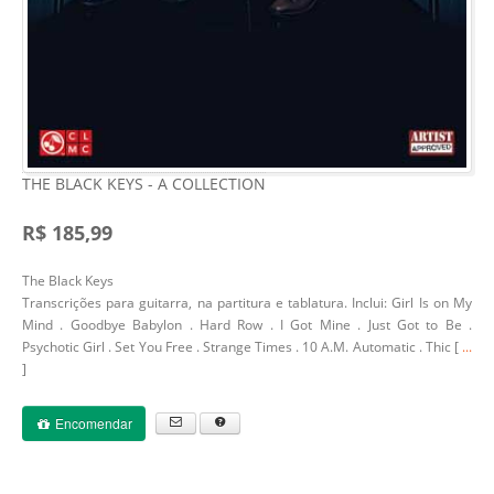
THE BLACK KEYS - A COLLECTION
R$ 185,99
The Black Keys
Transcrições para guitarra, na partitura e tablatura. Inclui: Girl Is on My
Mind . Goodbye Babylon . Hard Row . I Got Mine . Just Got to Be .
Psychotic Girl . Set You Free . Strange Times . 10 A.M. Automatic . Thic [
...
]
Encomendar