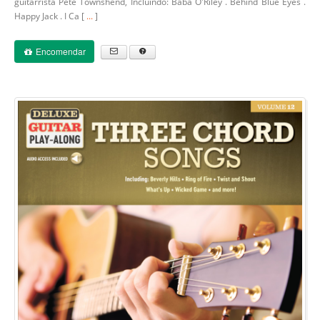
guitarrista Pete Townshend, Incluindo: Baba O'Riley . Behind Blue Eyes .
Happy Jack . I Ca [
...
]
Encomendar