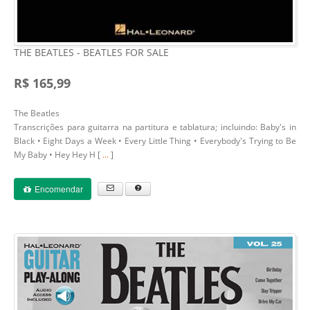
THE BEATLES - BEATLES FOR SALE
R$ 165,99
The Beatles
Transcrições para guitarra na partitura e tablatura; incluindo: Baby's in
Black • Eight Days a Week • Every Little Thing • Everybody's Trying to Be
My Baby • Hey Hey H [
...
]
Encomendar