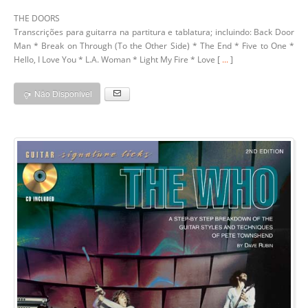
THE DOORS
Transcrições para guitarra na partitura e tablatura; incluindo: Back Door
Man * Break on Through (To the Other Side) * The End * Five to One *
Hello, I Love You * L.A. Woman * Light My Fire * Love [
...
]
Não Disponível