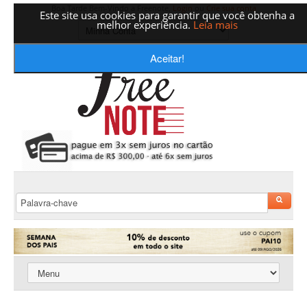
Boa Tarde Bem-Vindo a Freenote,
Login
ou
Crie sua conta
Este site usa cookies para garantir que você obtenha a
melhor experiência.
Leia mais
Aceitar!