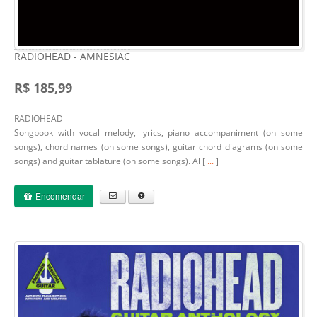
RADIOHEAD - AMNESIAC
R$ 185,99
RADIOHEAD
Songbook with vocal melody, lyrics, piano accompaniment (on some
songs), chord names (on some songs), guitar chord diagrams (on some
songs) and guitar tablature (on some songs). Al [
...
]
Encomendar