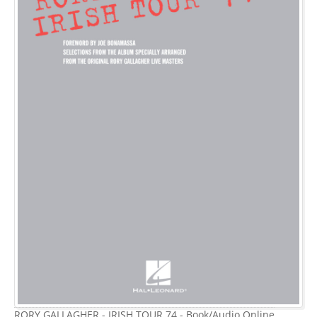
RORY GALLAGHER - IRISH TOUR 74 - Book/Audio Online