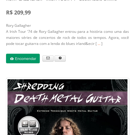
R$ 209,99
Rory Gallagher
A Irish Tour '74 de Rory Gallagher entrou para a história como uma das
maiores séries de concertos de rock de todos os tempos. Agora, você
pode tocar guitarra com a lenda do blues irland&ecir [
...
]
Encomendar