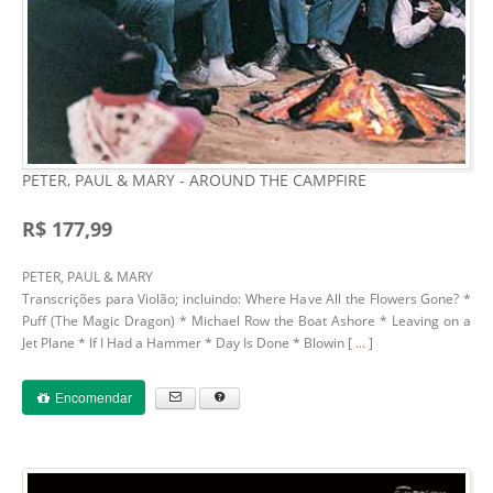
PETER, PAUL & MARY - AROUND THE CAMPFIRE
R$ 177,99
PETER, PAUL & MARY
Transcrições para Violão; incluindo: Where Have All the Flowers Gone? *
Puff (The Magic Dragon) * Michael Row the Boat Ashore * Leaving on a
Jet Plane * If I Had a Hammer * Day Is Done * Blowin [
...
]
Encomendar