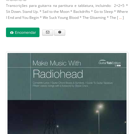
Transcrições para guitarra na partitura e tablatura, incluindo: 2+2=5 *
Sit Down. Stand Up. * Sail to the Moon * Backdrifts * Go to Sleep * Where
I End and You Begin * We Suck Young Blood * The Gloaming * The [
...
]
Encomendar