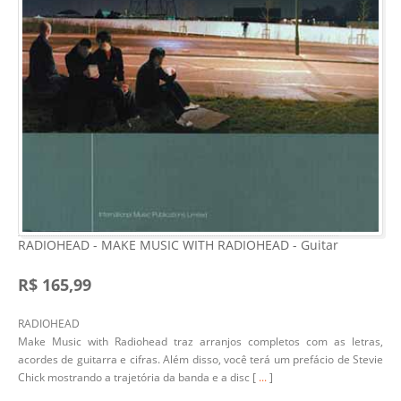
RADIOHEAD - MAKE MUSIC WITH RADIOHEAD - Guitar
R$ 165,99
RADIOHEAD
Make Music with Radiohead
traz arranjos completos com as letras,
acordes de guitarra e cifras. Além disso, você terá um prefácio de Stevie
Chick mostrando a trajetória da banda e a disc [
...
]