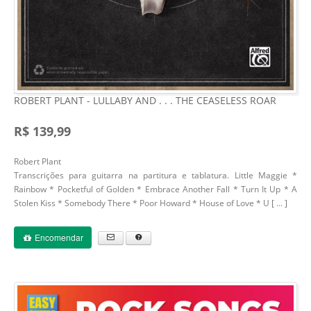
ROBERT PLANT - LULLABY AND . . . THE CEASELESS ROAR
R$ 139,99
Robert Plant
Transcrições para guitarra na partitura e tablatura. Little Maggie *
Rainbow * Pocketful of Golden * Embrace Another Fall * Turn It Up * A
Stolen Kiss * Somebody There * Poor Howard * House of Love * U [
...
]
Encomendar