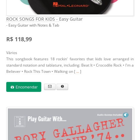
ROCK SONGS FOR KIDS - Easy Guitar
- Easy Guitar with Notes & Tab
R$ 118,99
Vários
This songbook features 18 rockin' favorites that kids love arranged in
standard notation and tablature, including: Beat It • Crocodile Rock • I'm a
Believer • Rock This Town • Walking on [
...
]
Encomendar