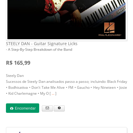
STEELY DAN - Guitar Signature Licks
- A Step-By-Step Breakdown of the Band
R$ 165,99
Steely Dan
Sucessos de Steely Dan analisados passo a passo; incluindo: Black Friday
• Bodhisattva • Don't Take Me Alive • FM • Gaucho • Hey Nineteen • Josie
• Kid Charlemagne • My O [
...
]
Encomendar