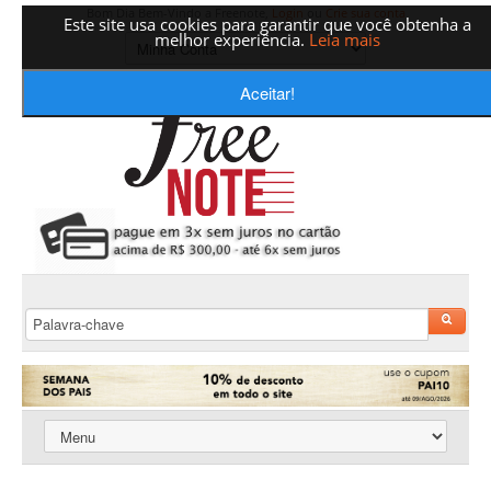
Bom Dia Bem-Vindo a Freenote,
Login
ou
Crie sua conta
Este site usa cookies para garantir que você obtenha a
melhor experiência.
Leia mais
Aceitar!