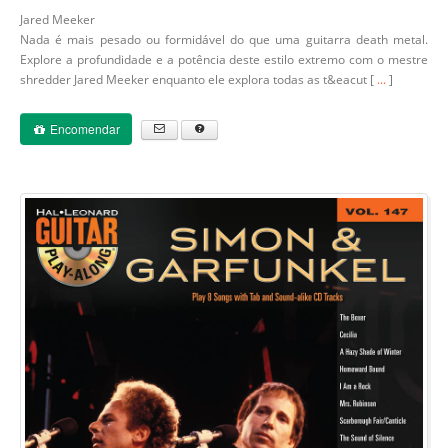
Jared Meeker
Nada é mais pesado ou formidável do que uma guitarra death metal.
Explore a profundidade e a potência deste estilo extremo com o mestre
shredder Jared Meeker enquanto ele explora todas as t&eacut [
...
]
Encomendar