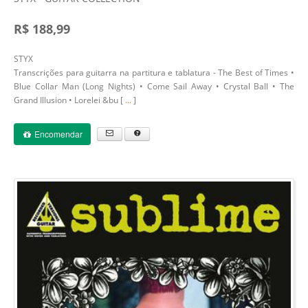
R$ 188,99
STYX
Transcrições para guitarra na partitura e tablatura - The Best of Times •
Blue Collar Man (Long Nights) • Come Sail Away • Crystal Ball • The
Grand Illusion • Lorelei &bu [
...
]
Encomendar