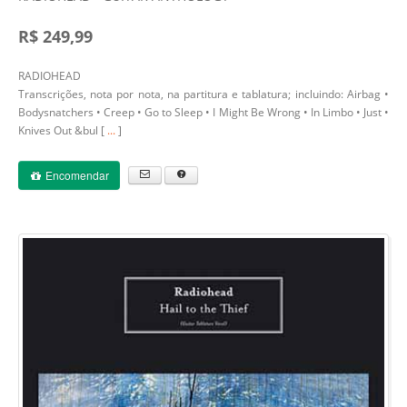
R$ 249,99
RADIOHEAD
Transcrições, nota por nota, na partitura e tablatura; incluindo: Airbag •
Bodysnatchers • Creep • Go to Sleep • I Might Be Wrong • In Limbo • Just •
Knives Out &bul [
...
]
Encomendar