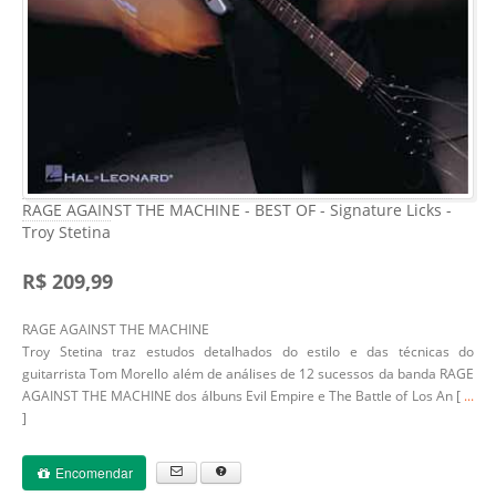
RAGE AGAINST THE MACHINE - BEST OF - Signature Licks -
Troy Stetina
R$ 209,99
RAGE AGAINST THE MACHINE
Troy Stetina traz estudos detalhados do estilo e das técnicas do
guitarrista Tom Morello além de análises de 12 sucessos da banda RAGE
AGAINST THE MACHINE dos álbuns Evil Empire e The Battle of Los An [
...
]
Encomendar