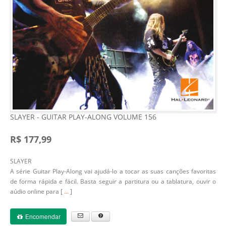
SLAYER - GUITAR PLAY-ALONG VOLUME 156
R$ 177,99
SLAYER
A série Guitar Play-Along vai ajudá-lo a tocar as suas canções favoritas
de forma rápida e fácil. Basta seguir a partitura ou a tablatura, ouvir o
aúdio online para [
...
]
Encomendar