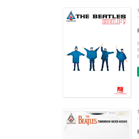
-
T
T
D
-