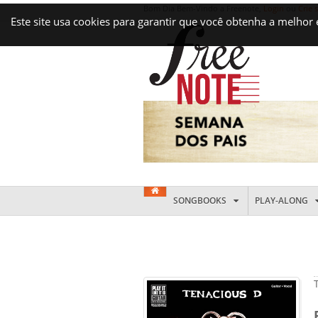
Bom Dia Bem-Vindo a Freenote,
Login
ou
Crie 
Este site usa cookies para garantir que você obtenha a melhor
SONGBOOKS
PLAY-ALONG