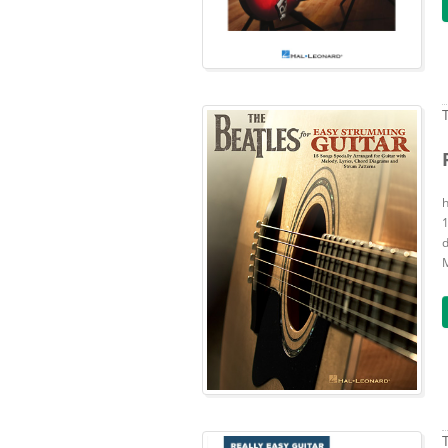
h
1
d
M