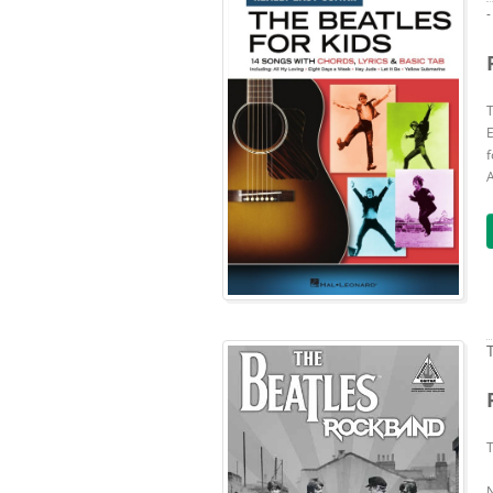
-
T
E
f
A
T