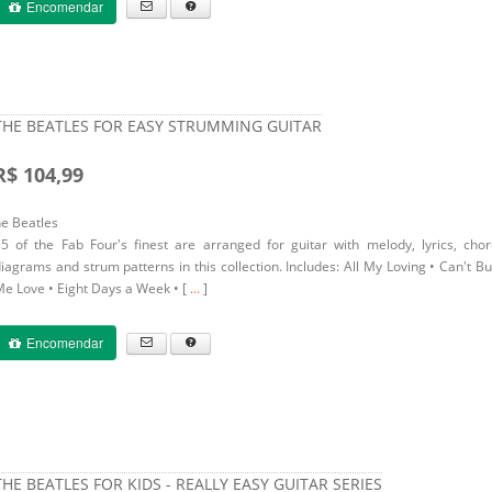
Encomendar
THE BEATLES FOR EASY STRUMMING GUITAR
R$ 104,99
e Beatles
5 of the Fab Four's finest are arranged for guitar with melody, lyrics, cho
iagrams and strum patterns in this collection. Includes: All My Loving • Can't B
e Love • Eight Days a Week • [
...
]
Encomendar
THE BEATLES FOR KIDS - REALLY EASY GUITAR SERIES