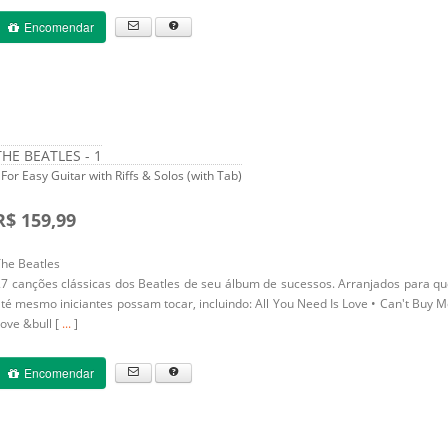
Encomendar
THE BEATLES - 1
 For Easy Guitar with Riffs & Solos (with Tab)
R$ 159,99
he Beatles
7 canções clássicas dos Beatles de seu álbum de sucessos. Arranjados para q
té mesmo iniciantes possam tocar, incluindo: All You Need Is Love • Can't Buy 
ove &bull [
...
]
Encomendar