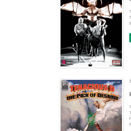
T
E
T
F
P