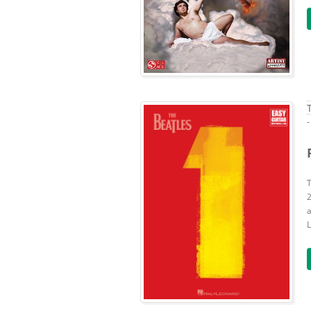
-
T
2
a
L