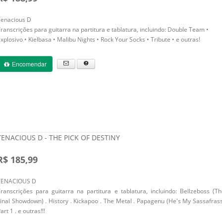
Tenacious D
ranscrições para guitarra na partitura e tablatura, incluindo: Double Team •
xplosivo • Kielbasa • Malibu Nights • Rock Your Socks • Tribute • e outras!
Encomendar
TENACIOUS D - THE PICK OF DESTINY
R$ 185,99
TENACIOUS D
ranscrições para guitarra na partitura e tablatura, incluindo: Bellzeboss (T
inal Showdown) . History . Kickapoo . The Metal . Papagenu (He's My Sassafras
art 1 . e outras!!!