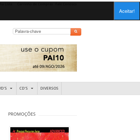
ha Lista
Carrinho de Compras
Fale Conosco
Aceitar!
VD'S
CD'S
DIVERSOS
PROMOÇÕES