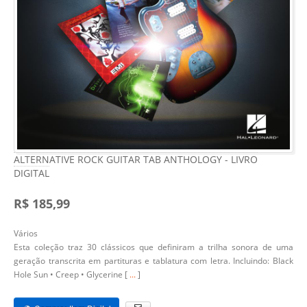
ALTERNATIVE ROCK GUITAR TAB ANTHOLOGY - LIVRO
DIGITAL
R$ 185,99
Vários
Esta coleção traz 30 clássicos que definiram a trilha sonora de uma
geração transcrita em partituras e tablatura com letra. Incluindo: Black
Hole Sun • Creep • Glycerine [
...
]