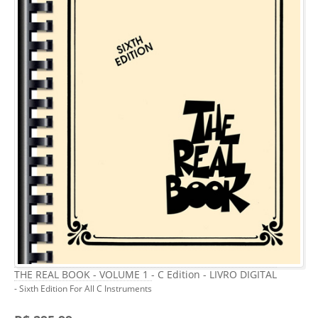
THE REAL BOOK - VOLUME 1 - C Edition - LIVRO DIGITAL
- Sixth Edition For All C Instruments