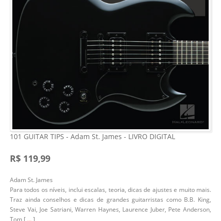
101 GUITAR TIPS - Adam St. James - LIVRO DIGITAL
R$ 119,99
Adam St. James
Para todos os níveis, inclui escalas, teoria, dicas de ajustes e muito mais.
Traz ainda conselhos e dicas de grandes guitarristas como B.B. King,
Steve Vai, Joe Satriani, Warren Haynes, Laurence Juber, Pete Anderson,
Tom [
...
]