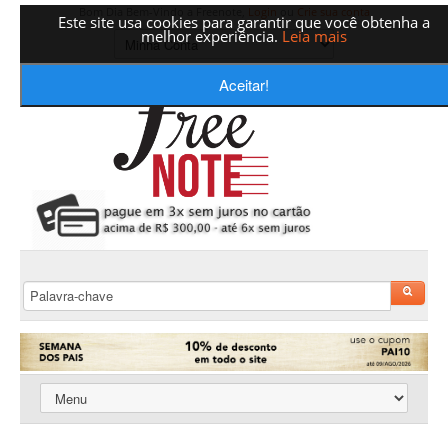
Bom Dia Bem-Vindo a Freenote,
Login
ou
Crie sua conta
Este site usa cookies para garantir que você obtenha a
melhor experiência.
Leia mais
Aceitar!