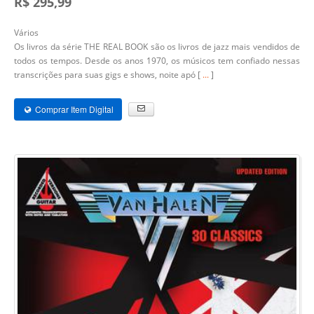
R$ 295,99
Vários
Os livros da série THE REAL BOOK são os livros de jazz mais vendidos de
todos os tempos. Desde os anos 1970, os músicos tem confiado nessas
transcrições para suas gigs e shows, noite apó [
...
]
Comprar Item Digital