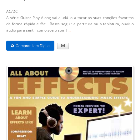
AC/DC
A série Guitar Play-Along vai ajudá-lo a tocar as suas canções favoritas
de forma rápida e fácil. Basta seguir a partitura ou a tablatura, ouvir o
áudio para sentir como soa o som [
...
]
Comprar Item Digital