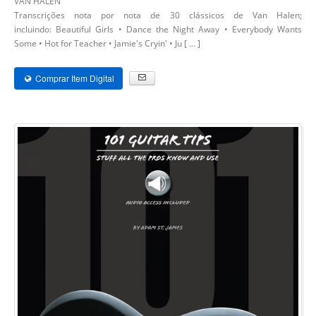
VAN HALEN
Transcrições nota por nota de 30 clássicos de Van Halen;
incluindo: Beautiful Girls • Dance the Night Away • Everybody Wants
Some • Hot for Teacher • Jamie's Cryin' • Ju [
...
]
Comprar Item Digital