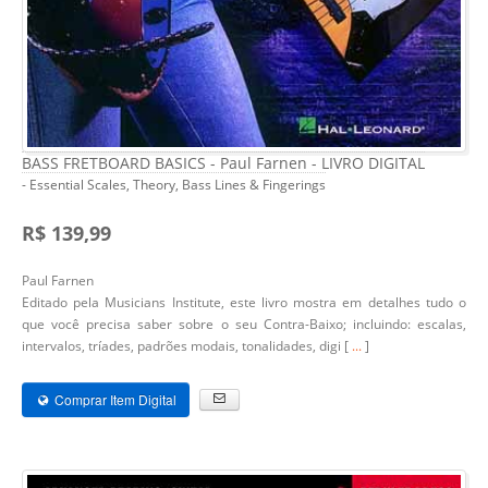
BASS FRETBOARD BASICS - Paul Farnen - LIVRO DIGITAL
- Essential Scales, Theory, Bass Lines & Fingerings
R$ 139,99
Paul Farnen
Editado pela Musicians Institute, este livro mostra em detalhes tudo o
que você precisa saber sobre o seu Contra-Baixo; incluindo: escalas,
intervalos, tríades, padrões modais, tonalidades, digi [
...
]
Comprar Item Digital