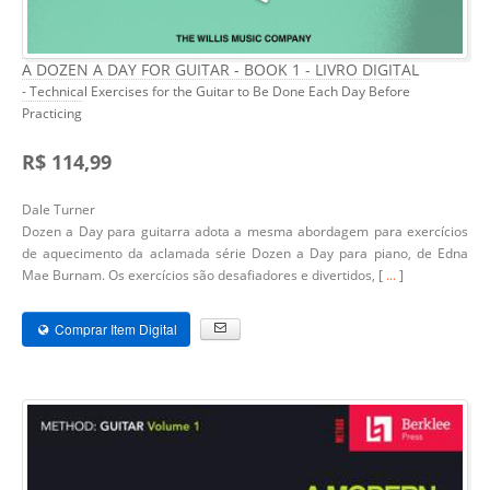
A DOZEN A DAY FOR GUITAR - BOOK 1 - LIVRO DIGITAL
- Technical Exercises for the Guitar to Be Done Each Day Before
Practicing
R$ 114,99
Dale Turner
Dozen a Day para guitarra adota a mesma abordagem para exercícios
de aquecimento da aclamada série Dozen a Day para piano, de Edna
Mae Burnam. Os exercícios são desafiadores e divertidos, [
...
]
Comprar Item Digital