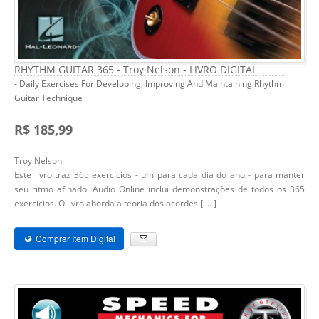
RHYTHM GUITAR 365 - Troy Nelson - LIVRO DIGITAL
- Daily Exercises For Developing, Improving And Maintaining Rhythm
Guitar Technique
R$ 185,99
Troy Nelson
Este livro traz 365 exercícios - um para cada dia do ano - para manter
seu ritmo afinado. Audio Online inclui demonstrações de todos os 365
exercícios. O livro aborda a teoria dos acordes [
...
]
Comprar Item Digital