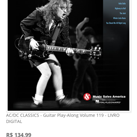
AC/DC CLASSICS - Guitar Play-Along Volume 119 - LIVRO
DIGITAL
R$ 134,99