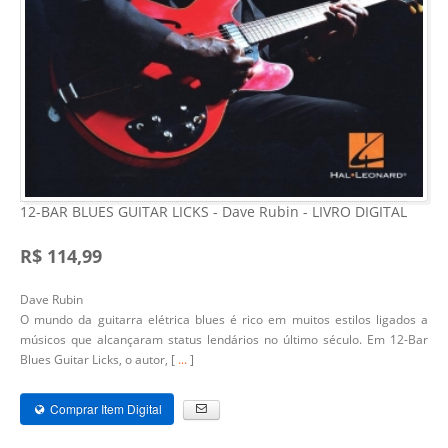
12-BAR BLUES GUITAR LICKS - Dave Rubin - LIVRO DIGITAL
R$ 114,99
Dave Rubin
O mundo da guitarra elétrica blues é rico em muitos estilos ligados a
músicos que alcançaram status lendários no último século. Em 12-Bar
Blues Guitar Licks, o autor, [
...
]
Comprar Item Digital