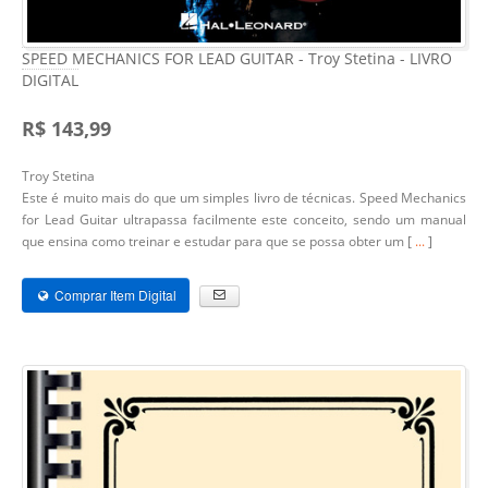
SPEED MECHANICS FOR LEAD GUITAR - Troy Stetina - LIVRO
DIGITAL
R$ 143,99
Troy Stetina
Este é muito mais do que um simples livro de técnicas. Speed Mechanics
for Lead Guitar ultrapassa facilmente este conceito, sendo um manual
que ensina como treinar e estudar para que se possa obter um [
...
]
Comprar Item Digital