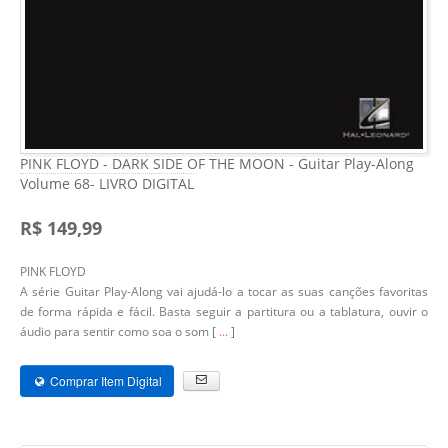
PINK FLOYD - DARK SIDE OF THE MOON - Guitar Play-Along
Volume 68- LIVRO DIGITAL
R$ 149,99
PINK FLOYD
A série Guitar Play-Along vai ajudá-lo a tocar as suas canções favoritas
de forma rápida e fácil. Basta seguir a partitura ou a tablatura, ouvir o
áudio para sentir como soa o som [
...
]
Comprar Item Digital