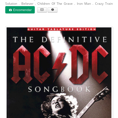
Solution . Believer .
Children Of The Grave .
Iron Man .
Crazy Train
Encomendar