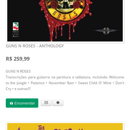
GUNS N ROSES - ANTHOLOGY
R$ 259,99
GUNS N ROSES
Transcrições para guitarra na partitura e tablatura, incluindo: Welcome
to the Jungle • Patience • November Rain • Sweet Child O' Mine • Don't
Cry • e outras!!!
Encomendar