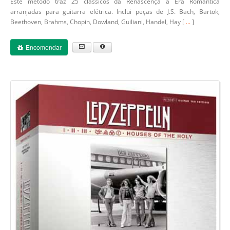
Este método traz 25 clássicos da Renascença a Era Romântica
arranjadas para guitarra elétrica. Inclui peças de J.S. Bach, Bartok,
Beethoven, Brahms, Chopin, Dowland, Guiliani, Handel, Hay [
...
]
Encomendar