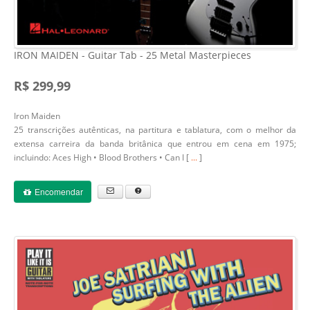
IRON MAIDEN - Guitar Tab - 25 Metal Masterpieces
R$ 299,99
Iron Maiden
25 transcrições autênticas, na partitura e tablatura, com o melhor da
extensa carreira da banda britânica que entrou em cena em 1975;
incluindo: Aces High • Blood Brothers • Can I [
...
]
Encomendar