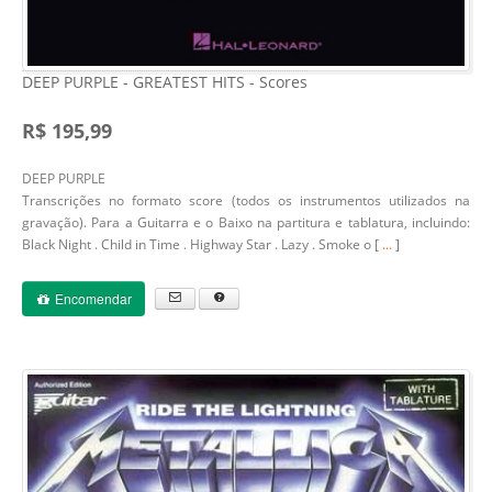
DEEP PURPLE - GREATEST HITS - Scores
R$ 195,99
DEEP PURPLE
Transcrições no formato score (todos os instrumentos utilizados na
gravação). Para a Guitarra e o Baixo na partitura e tablatura, incluindo:
Black Night . Child in Time . Highway Star . Lazy . Smoke o [
...
]
Encomendar