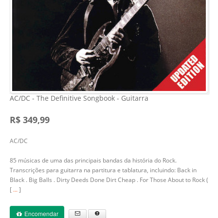
AC/DC - The Definitive Songbook - Guitarra
R$ 349,99
AC/DC
85 músicas de uma das principais bandas da história do Rock.
Transcrições para guitarra na partitura e tablatura, incluindo: Back in
Black . Big Balls . Dirty Deeds Done Dirt Cheap . For Those About to Rock (
[
...
]
Encomendar