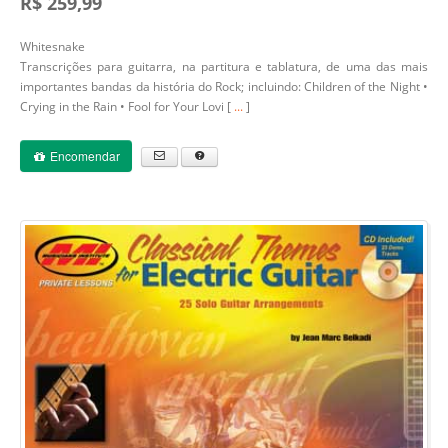
R$ 259,99
Whitesnake
Transcrições para guitarra, na partitura e tablatura, de uma das mais
importantes bandas da história do Rock; incluindo: Children of the Night •
Crying in the Rain • Fool for Your Lovi [
...
]
Encomendar