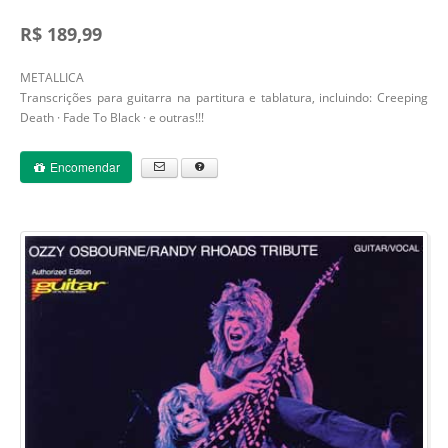
R$ 189,99
METALLICA
Transcrições para guitarra na partitura e tablatura, incluindo: Creeping
Death · Fade To Black · e outras!!!
Encomendar