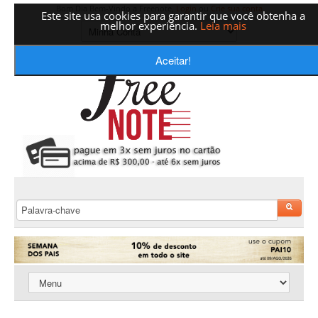
Bom Dia Bem-Vindo a Freenote,
Login
ou
Crie sua conta
Este site usa cookies para garantir que você obtenha a
melhor experiência.
Leia mais
Aceitar!