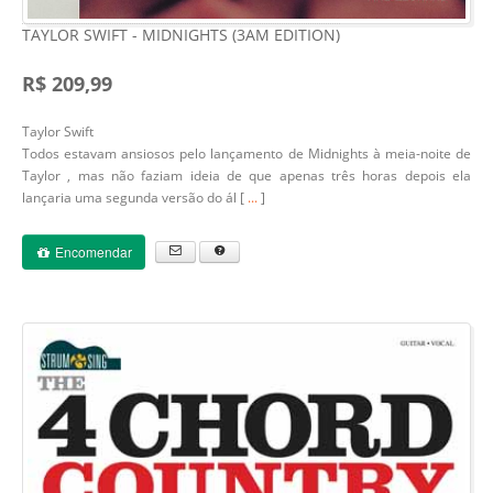
TAYLOR SWIFT - MIDNIGHTS (3AM EDITION)
R$ 209,99
Taylor Swift
Todos estavam ansiosos pelo lançamento de Midnights à meia-noite de
Taylor , mas não faziam ideia de que apenas três horas depois ela
lançaria uma segunda versão do ál [
...
]
Encomendar