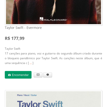
Taylor Swift - Evermore
R$ 177,99
Taylor Swift
17 canções para piano, voz e guitarra do segundo álbum criado durante
o bloqueio pandêmico por Taylor Swift. As canções neste álbum, que é
uma sequência c [
...
]
Encomendar