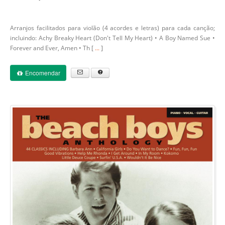
Arranjos facilitados para violão (4 acordes e letras) para cada canção;
incluindo: Achy Breaky Heart (Don't Tell My Heart) • A Boy Named Sue •
Forever and Ever, Amen • Th [
...
]
Encomendar