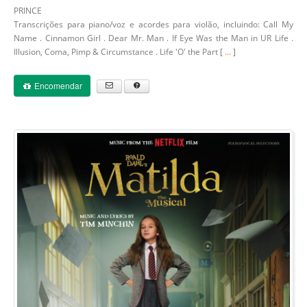
PRINCE
Transcrições para piano/voz e acordes para violão, incluindo: Call My
Name . Cinnamon Girl . Dear Mr. Man . If Eye Was the Man in UR Life .
Illusion, Coma, Pimp & Circumstance . Life 'O' the Part [
...
]
Encomendar