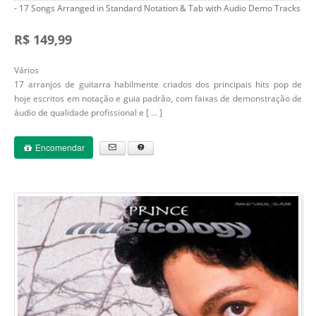
- 17 Songs Arranged in Standard Notation & Tab with Audio Demo Tracks
R$ 149,99
Vários
17 arranjos de guitarra habilmente criados dos principais hits pop de
hoje escritos em notação e guia padrão, com faixas de demonstração de
áudio de qualidade profissional e [
...
]
Encomendar