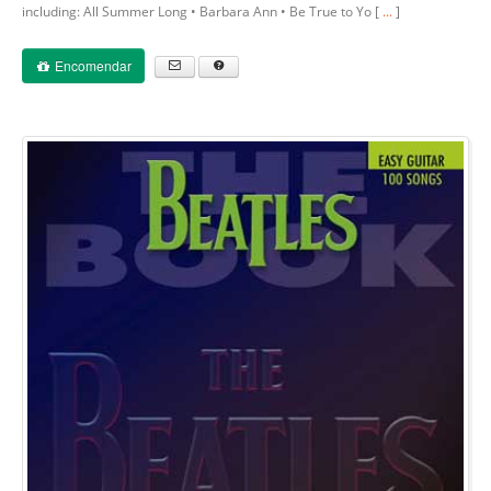
including: All Summer Long • Barbara Ann • Be True to Yo [
...
]
Encomendar