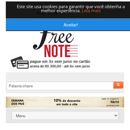
Bom Dia Bem-Vindo a Freenote,
Login
ou
Crie sua conta
Este site usa cookies para garantir que você obtenha a
melhor experiência.
Leia mais
Aceitar!