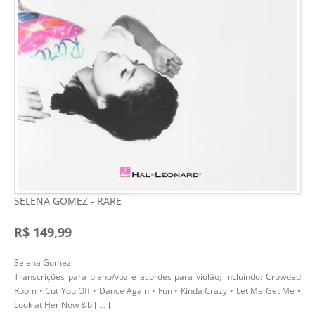
SELENA GOMEZ - RARE
R$ 149,99
Selena Gomez
Transcrições para piano/voz e acordes para violão; incluindo: Crowded
Room • Cut You Off • Dance Again • Fun • Kinda Crazy • Let Me Get Me •
Look at Her Now &b [
...
]