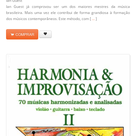
Ian Guest
Ian Guest já comprovou ser um dos maiores mestres da música
brasileira. Mais uma vez ele contribui de forma grandiosa à formação
dos músicos contemporâneos. Este método, com [
...
]
COMPRAR