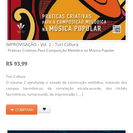
IMPROVISAÇÃO - Vol. 2 - Turi Collura
- Práticas Criativas Para Composição Melódica na Música Popular
R$ 93,99
Turi Collura
O volume 2 aprofunda o estudo da construção melódica, tratando dos
campos harmônicos, da correlação escala-acorde, dos clichês
harmônicos,
turnarounds
, da improvisa&c [
...
]
COMPRAR