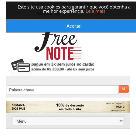
Bom Dia Bem-Vindo a Freenote,
Login
ou
Crie sua conta
Este site usa cookies para garantir que você obtenha a
melhor experiência.
Leia mais
Aceitar!