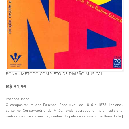
BONA - MÉTODO COMPLETO DE DIVISÃO MUSICAL
R$ 31,99
Paschoal Bona
O compositor italiano Paschoal Bona viveu de 1816 a 1878. Lecionou
canto no Conservatório de Milão, onde escreveu o mais tradicional
método de divisão musical, conhecido pelo seu sobrenome Bona. Esta [
...
]