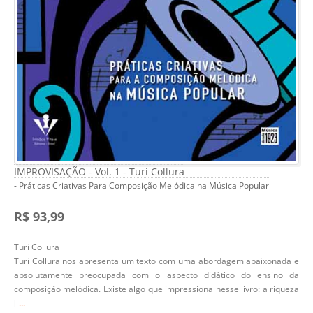
IMPROVISAÇÃO - Vol. 1 - Turi Collura
- Práticas Criativas Para Composição Melódica na Música Popular
R$ 93,99
Turi Collura
Turi Collura nos apresenta um texto com uma abordagem apaixonada e
absolutamente preocupada com o aspecto didático do ensino da
composição melódica. Existe algo que impressiona nesse livro: a riqueza
[
...
]