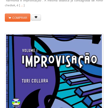
"harmonia e improvisação". A mesma didática já consagrada de Almir
chediak, é [
...
]
COMPRAR