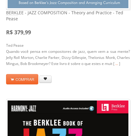
BERKLEE - JAZZ COMPOSITION - Theory and Practice - Ted
Pease
R$ 379,99
Ted Pease
Quando você pensa em compositores de jazz, quem vem a sua mente?
Jelly Roll Morton, Charlie Parker, Dizzy Gillespie, Thelonius Monk, Charles
Mingus, Bob Brookmeyer? Este livro é sobre o que estes e muit [
...
]
COMPRAR