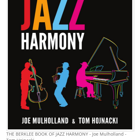
THE BERKLEE BOOK OF JAZZ HARMONY - Joe Mulholland -