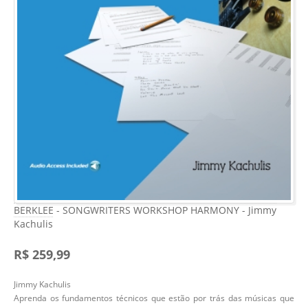
BERKLEE - SONGWRITERS WORKSHOP HARMONY - Jimmy
Kachulis
R$ 259,99
Jimmy Kachulis
Aprenda os fundamentos técnicos que estão por trás das músicas que