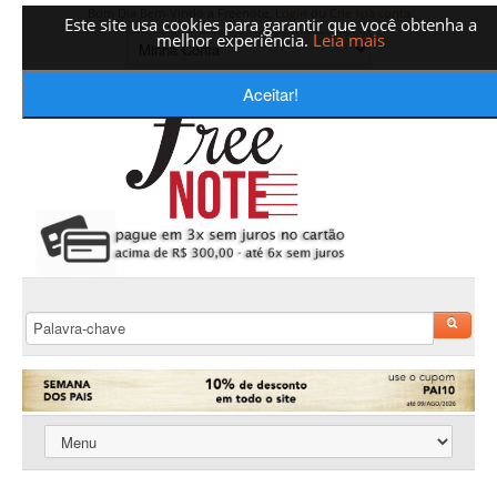
Bom Dia Bem-Vindo a Freenote,
Login
ou
Crie sua conta
Este site usa cookies para garantir que você obtenha a
melhor experiência.
Leia mais
Aceitar!