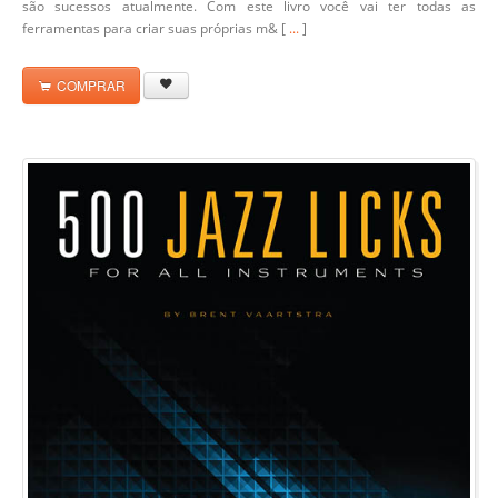
são sucessos atualmente. Com este livro você vai ter todas as
ferramentas para criar suas próprias m& [
...
]
COMPRAR