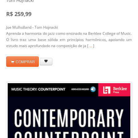
Tom Hojnacki
R$ 259,99
Joe Mulholland - Tom Hojnacki
Aprenda a harmonia do jazz como ensinado na Berklee College of Music.
O livro traz uma base sólida em princípios harmônicos, apoiando um
estudo mais aprofundado na composição de ja [
...
]
COMPRAR