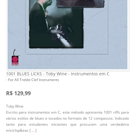
1001 BLUES LICKS - Toby Wine - Instrumentos em C
- For All Treble Clef Instruments
R$ 129,99
Toby Wine
Escrito para instrumentos em C, este método apresenta 1001 riffs para
vários estilos de blues e tocados no formato de 12 compassos. Indicado
tanto para estudantes iniciantes que procuram uma verdadeira
enciclop&eac [
...
]