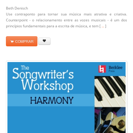
Beth Denisch
Use contraponto para tornar sua música mais atrativa e criativa.
Counterpoint - o relacionamento entre as vozes musicais - é um dos
princípios fundamentais para a escrita de música, e tem [
...
]
COMPRAR