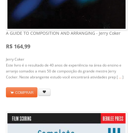
A GUIDE TO COMPOSITION AND ARRANGING - Jerry Coker
R$ 164,99
Jerry Coker
Este livro é o resultado de 40 anos de experiência na área do ensino e
arranjo somados a mais 50 de composição do grande mestre Jerry
Cocker. Neste abrangente estudo você encontrará atividades prep [
...
]
COMPRAR