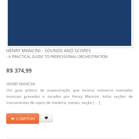
HENRY MANCINI - SOUNDS AND SCORES
- A PRACTICAL GUIDE TO PROFESSIONAL ORCHESTRATION
R$ 374,99
HENRY MANCINI
Um guia prático de orquestração que mostra inúmeros exemplos
musicais gravados e tocados por Henry Mancini. Inclui seções de
instrumentos de sopro de madeira, metais, seção [
...
]
COMPRAR