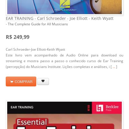
EAR TRAINING - Carl Schroeder - Joe Elliott - Keith Wyatt
- The Complete Guide for All Musicians
R$ 249,99
Carl Schroeder-Joe Elliott-Keith Wyatt
Este livro vem acompanhado de Audio Online para download ou
streaming e mostra passo a passo o conhecido curso de Ear Training
(percepção) do Musicians Institute. Lições completas e análises, i [
...
]
COMPRAR