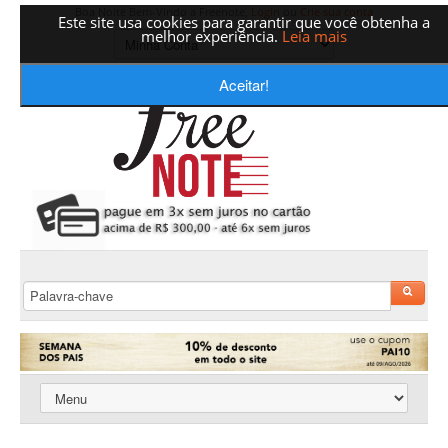
Boa Noite Bem-Vindo a Freenote,
Login
ou
Crie sua conta
Este site usa cookies para garantir que você obtenha a
melhor experiência.
Leia mais
Aceitar!