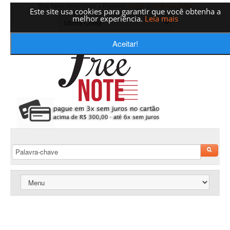
Boa Tarde Bem-Vindo a Freenote,
Login
ou
Crie sua conta
Este site usa cookies para garantir que você obtenha a
melhor experiência.
Leia mais
Aceitar!