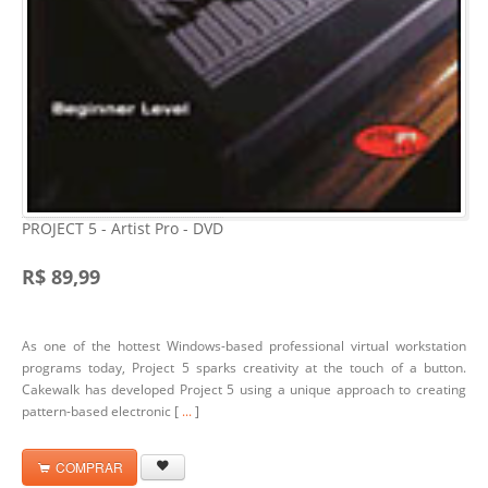
PROJECT 5 - Artist Pro - DVD
R$ 89,99
As one of the hottest Windows-based professional virtual workstation
programs today, Project 5 sparks creativity at the touch of a button.
Cakewalk has developed Project 5 using a unique approach to creating
pattern-based electronic [
...
]
COMPRAR