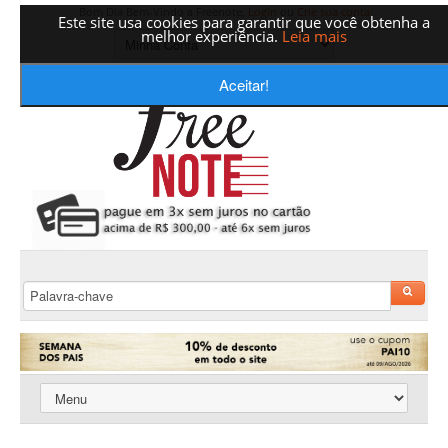
Bom Dia Bem-Vindo a Freenote,
Login
ou
Crie sua conta
Este site usa cookies para garantir que você obtenha a
melhor experiência.
Leia mais
Aceitar!