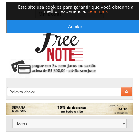
Bom Dia Bem-Vindo a Freenote,
Login
ou
Crie sua conta
Este site usa cookies para garantir que você obtenha a
melhor experiência.
Leia mais
Aceitar!