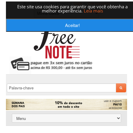
Bom Dia Bem-Vindo a Freenote,
Login
ou
Crie sua conta
Este site usa cookies para garantir que você obtenha a
melhor experiência.
Leia mais
Aceitar!