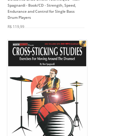
Spagnardi - Book/CD
- Strength, Speed,
Endurance and Control for Single Bass
Drum Players
R$ 119,99