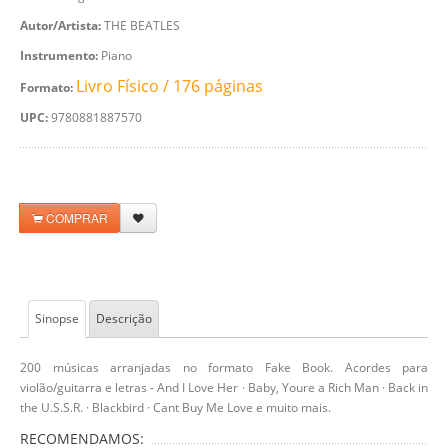
Autor/Artista:
THE BEATLES
Instrumento:
Piano
Livro Físico / 176 páginas
Formato:
UPC:
9780881887570
COMPRAR
Sinopse
Descrição
200 músicas arranjadas no formato Fake Book. Acordes para
violão/guitarra e letras - And I Love Her · Baby, Youre a Rich Man · Back in
the U.S.S.R. · Blackbird · Cant Buy Me Love e muito mais.
RECOMENDAMOS: