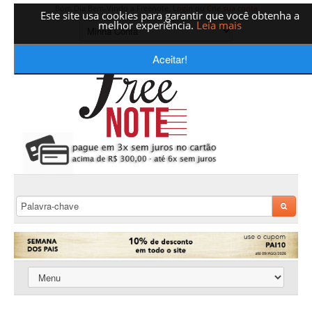
Bom Dia Bem-Vindo a Freenote,
Login
ou
Crie sua conta
Este site usa cookies para garantir que você obtenha a
melhor experiência.
Leia mais
Aceitar!