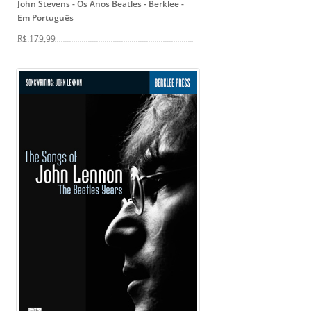
John Stevens
- Os Anos Beatles - Berklee -
Em Português
R$ 179,99