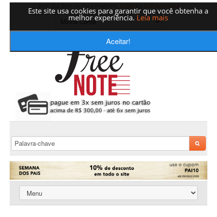
Bom Dia Bem-Vindo a Freenote,
Login
ou
Crie sua conta
Este site usa cookies para garantir que você obtenha a
melhor experiência.
Leia mais
Aceitar!