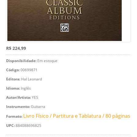
R$ 224,99
Disponibilidade:
Em estoque
Código:
00699871
Editora:
Hal Leonard
Idioma:
Inglês
Autor/Artista:
YES
Instrumento:
Guitarra
Livro Físico / Partitura e Tablatura / 80 páginas
Formato:
UPC:
884088696825