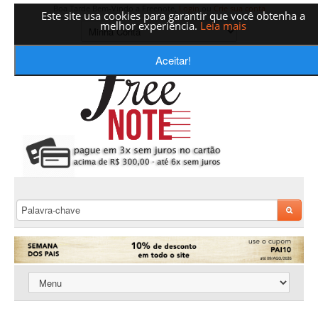
Boa Tarde Bem-Vindo a Freenote,
Login
ou
Crie sua conta
Este site usa cookies para garantir que você obtenha a
melhor experiência.
Leia mais
Aceitar!