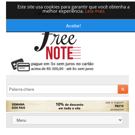
Bom Dia Bem-Vindo a Freenote,
Login
ou
Crie sua conta
Este site usa cookies para garantir que você obtenha a
melhor experiência.
Leia mais
Aceitar!