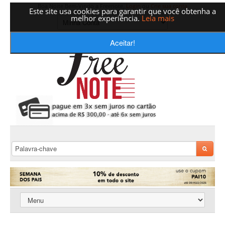
Boa Noite Bem-Vindo a Freenote,
Login
ou
Crie sua conta
Este site usa cookies para garantir que você obtenha a
melhor experiência.
Leia mais
Aceitar!