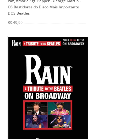
Paz, Amor e Sgt. Pepper - George Martin
-
OS Bastidores do Disco Mais Importante
DOS Beatles
R$ 49,99