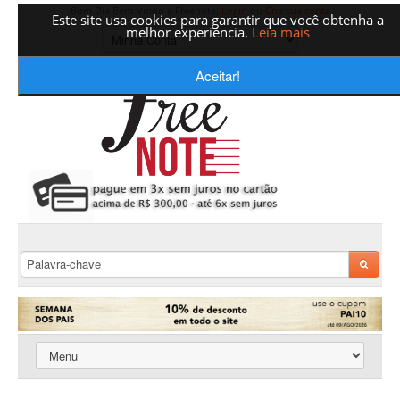
Bom Dia Bem-Vindo a Freenote,
Login
ou
Crie sua conta
Este site usa cookies para garantir que você obtenha a
melhor experiência.
Leia mais
Aceitar!