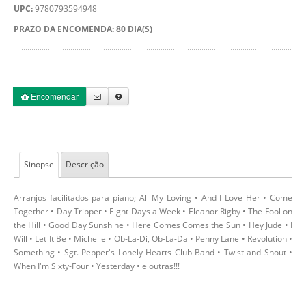
UPC:
9780793594948
PRAZO DA ENCOMENDA: 80 DIA(S)
Encomendar
Sinopse
Descrição
Arranjos facilitados para piano; All My Loving • And I Love Her • Come
Together • Day Tripper • Eight Days a Week • Eleanor Rigby • The Fool on
the Hill • Good Day Sunshine • Here Comes Comes the Sun • Hey Jude • I
Will • Let It Be • Michelle • Ob-La-Di, Ob-La-Da • Penny Lane • Revolution •
Something • Sgt. Pepper's Lonely Hearts Club Band • Twist and Shout •
When I'm Sixty-Four • Yesterday • e outras!!!