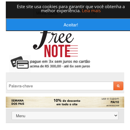
Boa Noite Bem-Vindo a Freenote,
Login
ou
Crie sua conta
Este site usa cookies para garantir que você obtenha a
melhor experiência.
Leia mais
Aceitar!