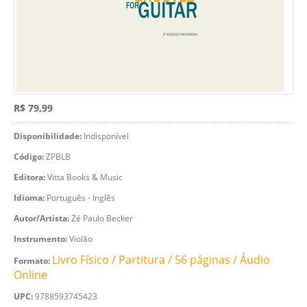
R$ 79,99
Disponibilidade:
Indisponível
Código:
ZPBLB
Editora:
Vitta Books & Music
Idioma:
Português - Inglês
Autor/Artista:
Zé Paulo Becker
Instrumento:
Violão
Livro Físico / Partitura / 56 páginas / Áudio
Formato:
Online
UPC:
9788593745423