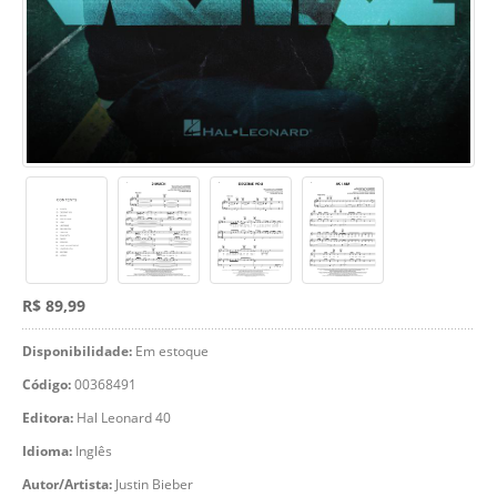
R$ 89,99
Disponibilidade:
Em estoque
Código:
00368491
Editora:
Hal Leonard 40
Idioma:
Inglês
Autor/Artista:
Justin Bieber