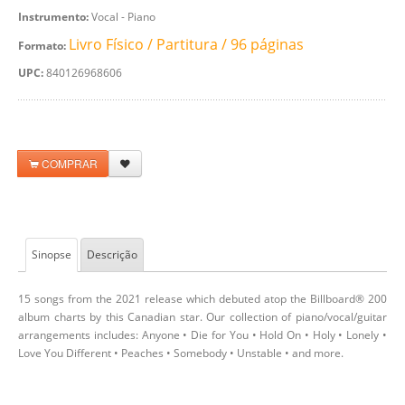
Instrumento:
Vocal - Piano
Livro Físico / Partitura / 96 páginas
Formato:
UPC:
840126968606
COMPRAR
Sinopse
Descrição
15 songs from the 2021 release which debuted atop the Billboard® 200
album charts by this Canadian star. Our collection of piano/vocal/guitar
arrangements includes: Anyone • Die for You • Hold On • Holy • Lonely •
Love You Different • Peaches • Somebody • Unstable • and more.