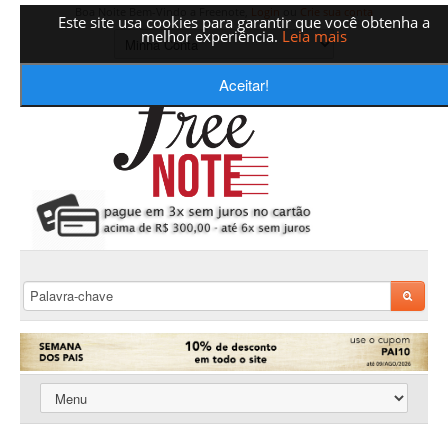
Boa Noite Bem-Vindo a Freenote,
Login
ou
Crie sua conta
Este site usa cookies para garantir que você obtenha a
melhor experiência.
Leia mais
Aceitar!