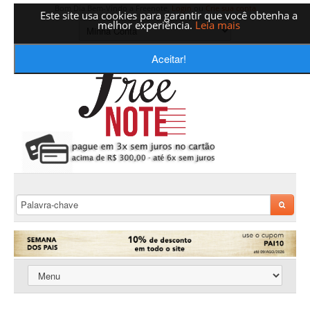
Bom Dia Bem-Vindo a Freenote,
Login
ou
Crie sua conta
Este site usa cookies para garantir que você obtenha a
melhor experiência.
Leia mais
Aceitar!