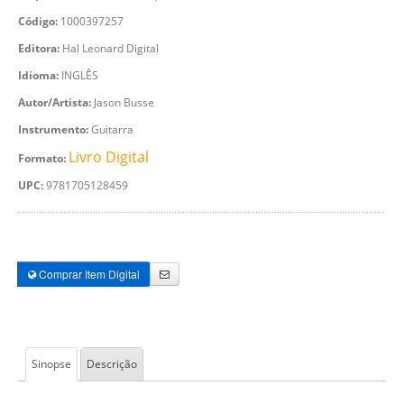
Código:
1000397257
Editora:
Hal Leonard Digital
Idioma:
INGLÊS
Autor/Artista:
Jason Busse
Instrumento:
Guitarra
Livro Digital
Formato:
UPC:
9781705128459
Comprar Item Digital
Sinopse
Descrição