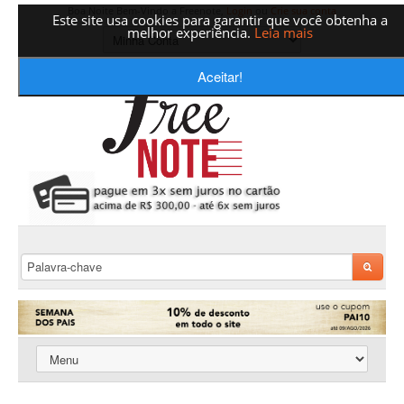
Boa Noite Bem-Vindo a Freenote,
Login
ou
Crie sua conta
Este site usa cookies para garantir que você obtenha a
melhor experiência.
Leia mais
Aceitar!