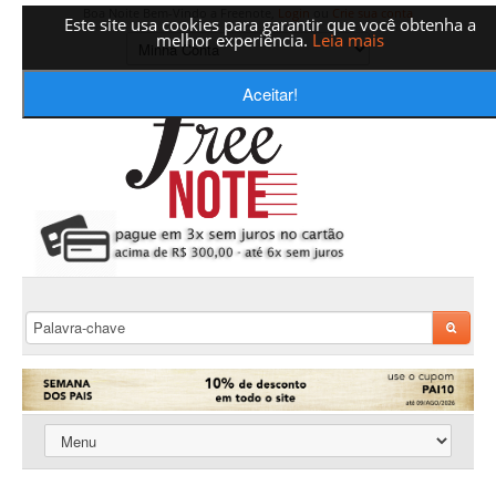
Boa Noite Bem-Vindo a Freenote,
Login
ou
Crie sua conta
Este site usa cookies para garantir que você obtenha a
melhor experiência.
Leia mais
Aceitar!