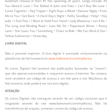
landmark release of their #1 hits spanning 30 years. Songs include: All
You Need Is Love • The Ballad of John and Yoko • Can't Buy Me Love •
Come Together • Day Tripper • Eight Days a Week • Eleanor Rigby • From
Me to You • Get Back • A Hard Day's Night • Hello, Goodbye • Help! • Hey
Jude • I Feel Fine • I Want to Hold Your Hand • Lady Madonna • Let It Be •
The Long and Winding Road • Love Me Do • Paperback Writer • Penny
Lane • She Loves You • Something • Ticket to Ride • We Can Work It Out •
Yellow Submarine • Yesterday.
LIVRO DIGITAL
Não é possível imprimir. O livro digital é acessado exclusivamente na
plataforma da Hal Leonard em
www.halleonard.com/mylibrary
Os Livros Digitais Hal Leonard são publicações baseadas na "nuvem",
que são apenas transmitidas e requerem acesso à Internet. Na compra,
você receberá um código de acesso e um link para o site MyLibrary da
Hal Leonard, onde poderá ver seu livro digital.
ATENÇÃO
Os Livros Digitais são entregues através de um código exclusivo que é
resgatado através do site www.haleonard.com/mylibrary. Não há
transferência de arquivo, somente o envio do código de acesso.