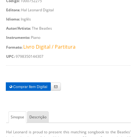
Código:
1000752275
Editora:
Hal Leonard Digital
Idioma:
Inglês
Autor/Artista:
The Beatles
Instrumento:
Piano
Livro Digital / Partitura
Formato:
UPC:
9798350144307
Comprar Item Digital
Sinopse
Descrição
Hal Leonard is proud to present this matching songbook to the Beatles'