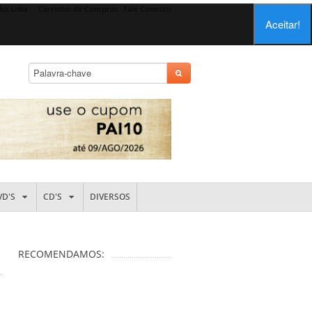
ha Lista
Carrinho de Compras
Fale Conosco
Aceitar!
VD'S
CD'S
DIVERSOS
RECOMENDAMOS: