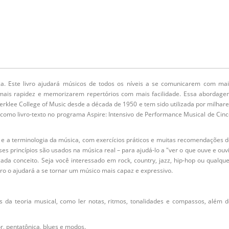
a. Este livro ajudará músicos de todos os níveis a se comunicarem com mai
mais rapidez e memorizarem repertórios com mais facilidade. Essa abordage
klee College of Music desde a década de 1950 e tem sido utilizada por milhar
omo livro-texto no programa Aspire: Intensivo de Performance Musical de Cin
is e a terminologia da música, com exercícios práticos e muitas recomendações 
s princípios são usados ​​na música real – para ajudá-lo a "ver o que ouve e ouv
cada conceito. Seja você interessado em rock, country, jazz, hip-hop ou qualqu
vro o ajudará a se tornar um músico mais capaz e expressivo.
 da teoria musical, como ler notas, ritmos, tonalidades e compassos, além 
or, pentatônica, blues e modos.