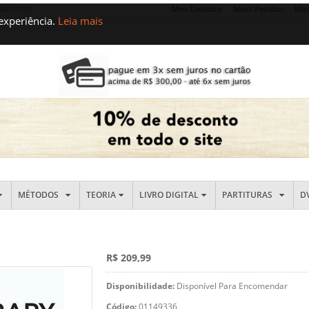
sua conta
Meu Cadastro
Meus Pedidos
Min
 experiência.
Leia mais
MÉTODOS
TEORIA
LIVRO DIGITAL
PARTITURAS
D
R$ 209,99
Disponibilidade:
Disponível Para Encomendar
Código:
01149336