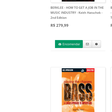
BERKLEE - HOW TO GET A JOB IN THE
MUSIC INDUSTRY - Keith Hatschek
-
-
2nd Edition
T
R$ 279,99
Encomendar