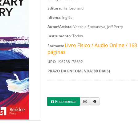
Editora:
Hal Leonard
Idioma:
Inglês
Autor/Artista:
Vessela Stoyanova, Jeff Perry
Instrumento:
Todos
Livro Físico / Audio Online / 168
Formato:
páginas
UPC:
196288178682
PRAZO DA ENCOMENDA: 80 DIA(S)
Encomendar