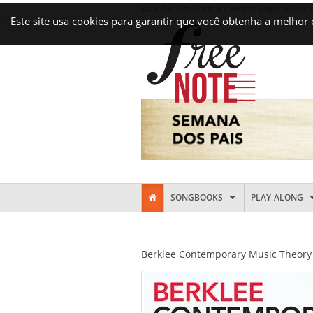
Bom Dia Bem-Vindo a Freenote,
Login
ou
Crie 
Este site usa cookies para garantir que você obtenha a melhor
SONGBOOKS
PLAY-ALONG
Berklee Contemporary Music Theory