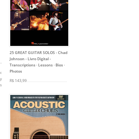
25 GREAT GUITAR SOLOS - Chad
Johnson - Livro Digital
-
Transcriptions · Lessons · Bios ·
Photos
o:
my
R$ 143,99
os