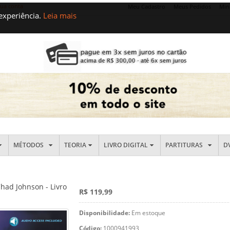
sua conta
Meu Cadastro
Meus Pedidos
Min
 experiência.
Leia mais
MÉTODOS
TEORIA
LIVRO DIGITAL
PARTITURAS
D
ad Johnson - Livro
R$ 119,99
Disponibilidade:
Em estoque
Código:
1000941993