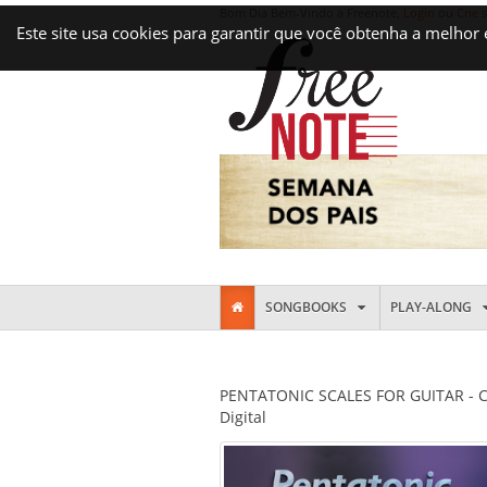
Bom Dia Bem-Vindo a Freenote,
Login
ou
Crie 
Este site usa cookies para garantir que você obtenha a melhor
SONGBOOKS
PLAY-ALONG
PENTATONIC SCALES FOR GUITAR - Ch
Digital