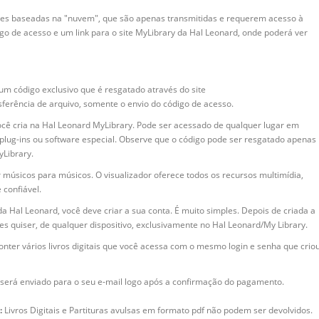
ções baseadas na "nuvem", que são apenas transmitidas e requerem acesso à
go de acesso e um link para o site MyLibrary da Hal Leonard, onde poderá ver
 um código exclusivo que é resgatado através do site
erência de arquivo, somente o envio do código de acesso.
você cria na Hal Leonard MyLibrary. Pode ser acessado de qualquer lugar em
 plug-ins ou software especial. Observe que o código pode ser resgatado apenas
yLibrary.
or músicos para músicos. O visualizador oferece todos os recursos multimídia,
 confiável.
da Hal Leonard, você deve criar a sua conta. É muito simples. Depois de criada a
es quiser, de qualquer dispositivo, exclusivamente no Hal Leonard/My Library.
nter vários livros digitais que você acessa com o mesmo login e senha que crio
al será enviado para o seu e-mail logo após a confirmação do pagamento.
:
Livros Digitais e Partituras avulsas em formato pdf não podem ser devolvidos.