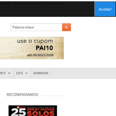
ha Lista
Carrinho de Compras
Fale Conosco
Aceitar!
VD'S
CD'S
DIVERSOS
RECOMENDAMOS: