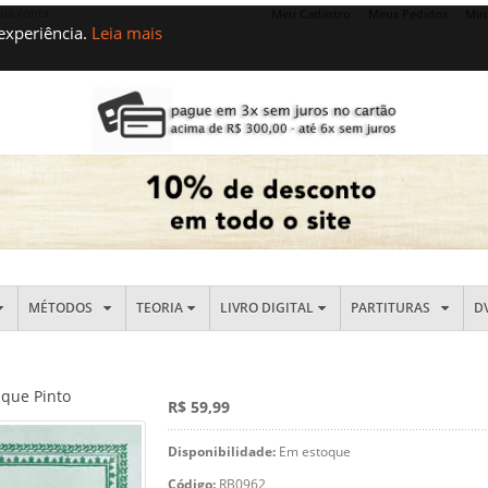
sua conta
Meu Cadastro
Meus Pedidos
Min
 experiência.
Leia mais
MÉTODOS
TEORIA
LIVRO DIGITAL
PARTITURAS
D
ique Pinto
R$ 59,99
Disponibilidade:
Em estoque
Código:
RB0962