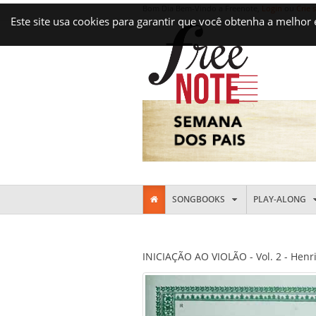
Bom Dia Bem-Vindo a Freenote,
Login
ou
Crie 
Este site usa cookies para garantir que você obtenha a melhor
SONGBOOKS
PLAY-ALONG
INICIAÇÃO AO VIOLÃO - Vol. 2 - Henr