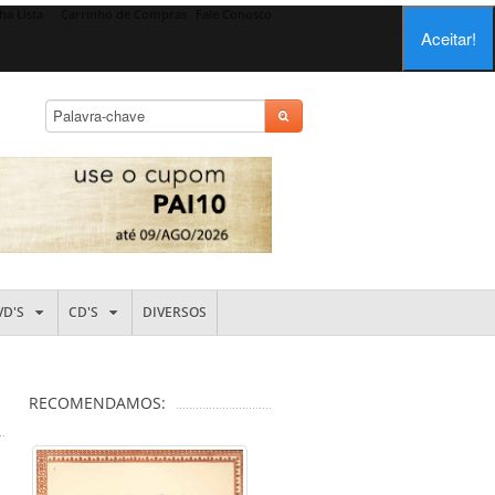
ha Lista
Carrinho de Compras
Fale Conosco
Aceitar!
VD'S
CD'S
DIVERSOS
RECOMENDAMOS: