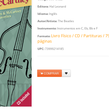
Editora:
Hal Leonard
Idioma:
Inglês
Autor/Artista:
The Beatles
Instrumento:
Instrumentos em C, Eb, Bb e F
Livro Físico / CD / Partituras / 7
Formato:
páginas
UPC:
73999214185
COMPRAR