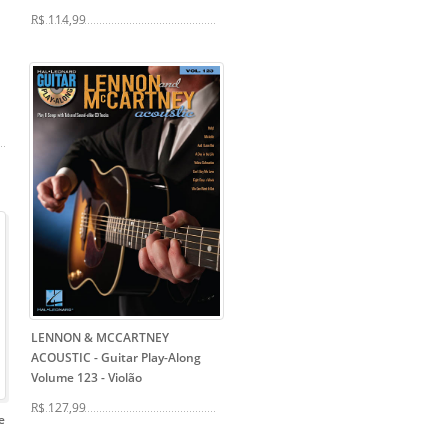
R$ 114,99
LENNON & MCCARTNEY
ACOUSTIC - Guitar Play-Along
Volume 123
- Violão
R$ 127,99
e