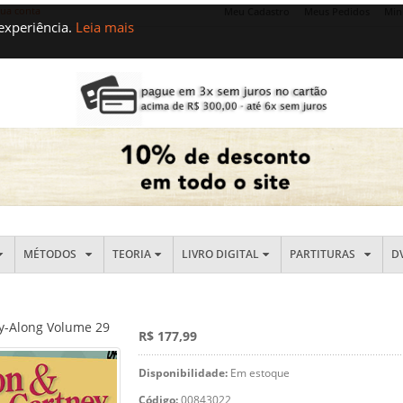
sua conta
Meu Cadastro
Meus Pedidos
Min
 experiência.
Leia mais
MÉTODOS
TEORIA
LIVRO DIGITAL
PARTITURAS
D
-Along Volume 29
R$ 177,99
Disponibilidade:
Em estoque
Código:
00843022