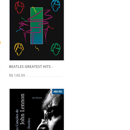
9
BEATLES GREATEST HITS
-
R$ 149,99