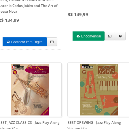
ntonio Carlos Jobim and The Art of
Bossa Nova
R$ 149,99
R$ 134,99
Encomendar
Comprar Item Digital
EST JAZZ CLASSICS - Jazz Play-Along
BEST OF SWING - Jazz Play-Along
Volume 74
-
Volume 32
-