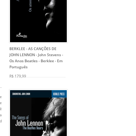
BERKLEE - AS CANÇÕES DE
JOHN LENNON - John Stevens
-
Os Anos Beatles - Berklee - Em
Português
R$ 179,99
e
e
ê
a
nd