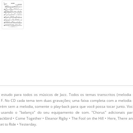
 estudo para todos os músicos de Jazz. Todos os temas transcritos (melodia 
e F. No CD cada tema tem duas gravações; uma faixa completa com a melodia 
m sem a melodia, somente o play-back para que você possa tocar junto. Voc
o usando o "balanço" do seu equipamento de som.
"Chorus"
adicionais par
ackbird • Come Together • Eleanor Rigby • The Fool on the Hill • Here, There a
et to Ride • Yesterday.