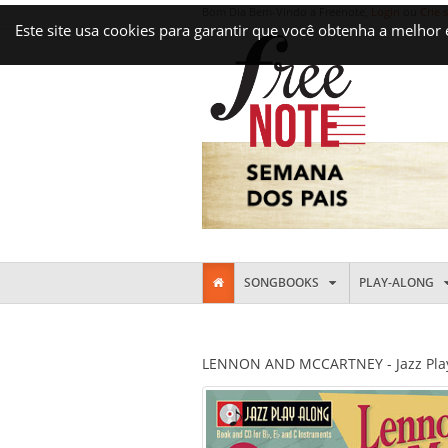
Bom Dia Bem-Vindo a Freenote,
Login
ou
Crie 
Este site usa cookies para garantir que você obtenha a melhor
SONGBOOKS
PLAY-ALONG
LENNON AND MCCARTNEY - Jazz Play