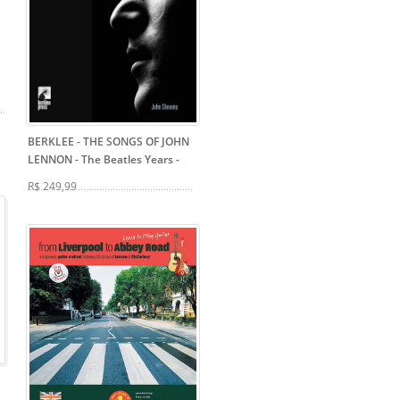
BERKLEE - THE SONGS OF JOHN
LENNON - The Beatles Years
-
R$ 249,99