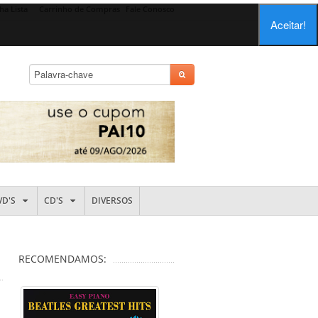
ha Lista
Carrinho de Compras
Fale Conosco
Aceitar!
VD'S
CD'S
DIVERSOS
RECOMENDAMOS: