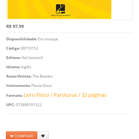
R$ 97,99
Disponibilidade:
Em estoque
Código:
00710152
Editora:
Hal Leonard
Idioma:
Inglês
Autor/Artista:
The Beatles
Instrumento:
Flauta Doce
Livro Físico / Partituras / 32 páginas
Formato:
UPC:
073999101522
COMPRAR