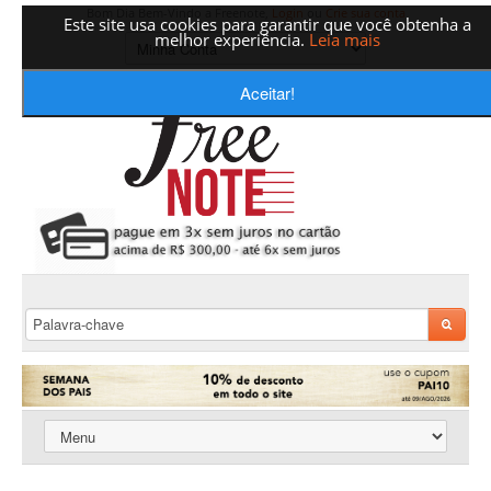
Bom Dia Bem-Vindo a Freenote,
Login
ou
Crie sua conta
Este site usa cookies para garantir que você obtenha a
melhor experiência.
Leia mais
Aceitar!