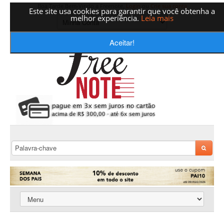
Boa Tarde Bem-Vindo a Freenote,
Login
ou
Crie sua conta
Este site usa cookies para garantir que você obtenha a
melhor experiência.
Leia mais
Aceitar!