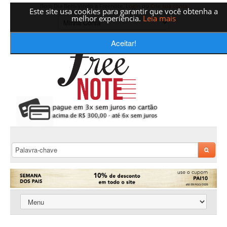
Bom Dia Bem-Vindo a Freenote,
Login
ou
Crie sua conta
Este site usa cookies para garantir que você obtenha a
melhor experiência.
Leia mais
Aceitar!