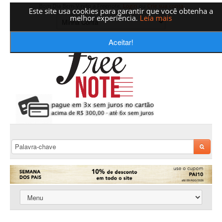
Bom Dia Bem-Vindo a Freenote,
Login
ou
Crie sua conta
Este site usa cookies para garantir que você obtenha a
melhor experiência.
Leia mais
Aceitar!