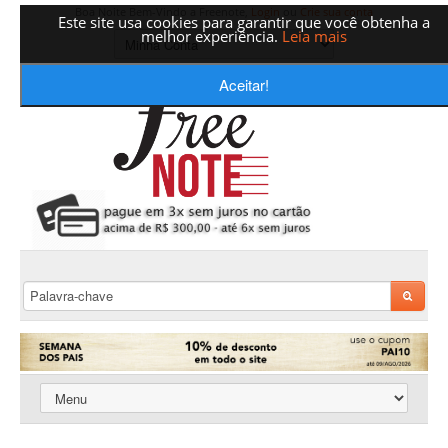
Boa Noite Bem-Vindo a Freenote,
Login
ou
Crie sua conta
Este site usa cookies para garantir que você obtenha a
melhor experiência.
Leia mais
Aceitar!