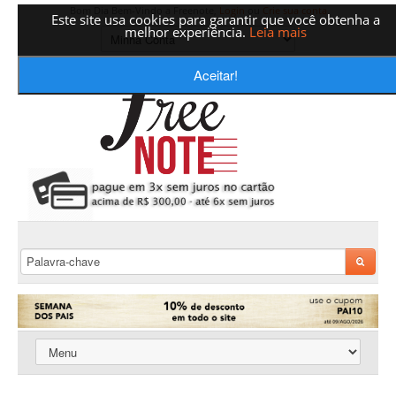
Bom Dia Bem-Vindo a Freenote,
Login
ou
Crie sua conta
Este site usa cookies para garantir que você obtenha a
melhor experiência.
Leia mais
Aceitar!