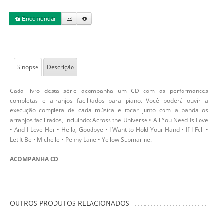
Encomendar
Sinopse
Descrição
Cada livro desta série acompanha um CD com as performances
completas e arranjos facilitados para piano. Você poderá ouvir a
execução completa de cada música e tocar junto com a banda os
arranjos facilitados, incluindo:
Across the Universe • All You Need Is Love
• And I Love Her • Hello, Goodbye • I Want to Hold Your Hand • If I Fell •
Let It Be • Michelle • Penny Lane • Yellow Submarine.
ACOMPANHA CD
OUTROS PRODUTOS RELACIONADOS