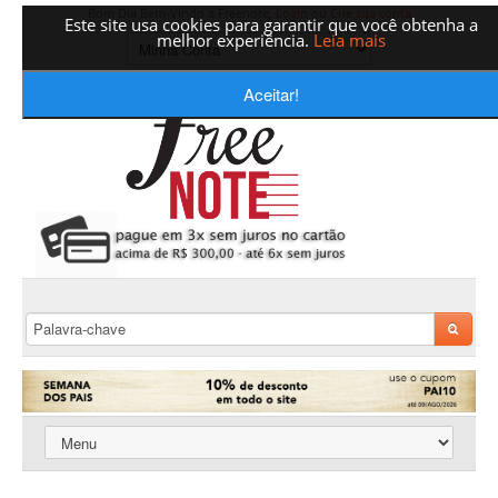
Bom Dia Bem-Vindo a Freenote,
Login
ou
Crie sua conta
Este site usa cookies para garantir que você obtenha a
melhor experiência.
Leia mais
Aceitar!