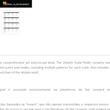
his comprehensive yet easy-to-use book. The Ukulele Scale Finder contains ov
ed scales and modes, including multiple patterns for each scale. Also includes
rd chart of the ukulele neck!
igital é acessado exclusivamente na plataforma da Hal Leonard e
cações baseadas na "nuvem", que são apenas transmitidas e requerem acesso 
igo de acesso e um link para o site MyLibrary da Hal Leonard, onde poderá v