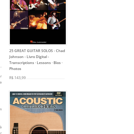
25 GREAT GUITAR SOLOS - Chad
Johnson - Livro Digital
-
Transcriptions · Lessons · Bios ·
Photos
er
R$ 143,99
 a
m
à
er