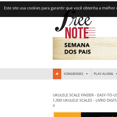
Bom Dia Bem-Vindo a Freenote,
Login
ou
Crie 
Este site usa cookies para garantir que você obtenha a melhor
SONGBOOKS
PLAY-ALONG
UKULELE SCALE FINDER - EASY-TO-U
1,300 UKULELE SCALES - LIVRO DIGIT
9