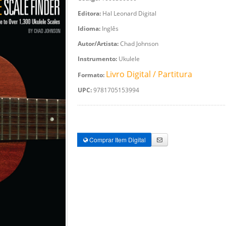
Editora:
Hal Leonard Digital
Idioma:
Inglês
Autor/Artista:
Chad Johnson
Instrumento:
Ukulele
Livro Digital / Partitura
Formato:
UPC:
9781705153994
Comprar Item Digital