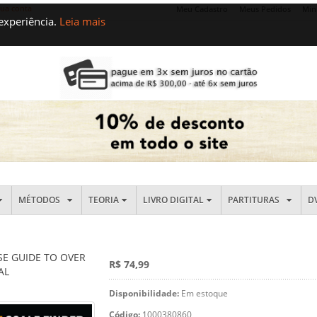
sua conta
Meu Cadastro
Meus Pedidos
Min
 experiência.
Leia mais
MÉTODOS
TEORIA
LIVRO DIGITAL
PARTITURAS
D
SE GUIDE TO OVER
R$ 74,99
AL
Disponibilidade:
Em estoque
Código:
1000380860