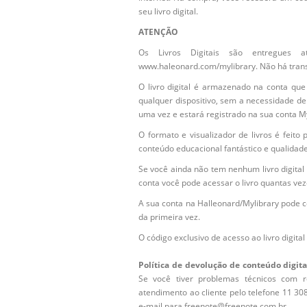
seu livro digital.
ATENÇÃO
Os Livros Digitais são entregues 
www.haleonard.com/mylibrary. Não há transf
O livro digital é armazenado na conta qu
qualquer dispositivo, sem a necessidade de
uma vez e estará registrado na sua conta M
O formato e visualizador de livros é feito
conteúdo educacional fantástico e qualidade
Se você ainda não tem nenhum livro digital 
conta você pode acessar o livro quantas vez
A sua conta na Halleonard/Mylibrary pode c
da primeira vez.
O código exclusivo de acesso ao livro digit
Política de devolução de conteúdo digita
Se você tiver problemas técnicos com 
atendimento ao cliente pelo telefone 11 3
e-mail para freenote@freenote.com.br.