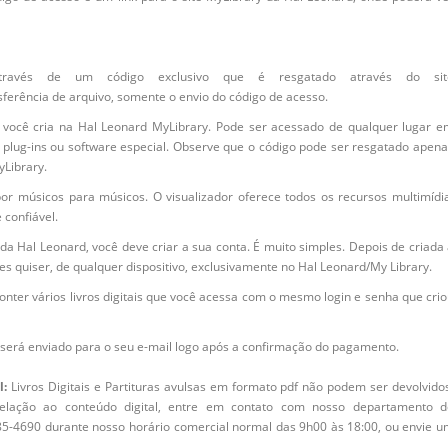
através de um código exclusivo que é resgatado através do sit
erência de arquivo, somente o envio do código de acesso.
e você cria na Hal Leonard MyLibrary. Pode ser acessado de qualquer lugar e
 plug-ins ou software especial. Observe que o código pode ser resgatado apen
yLibrary.
 por músicos para músicos. O visualizador oferece todos os recursos multimídi
 confiável.
da Hal Leonard, você deve criar a sua conta. É muito simples. Depois de criada
es quiser, de qualquer dispositivo, exclusivamente no Hal Leonard/My Library.
onter vários livros digitais que você acessa com o mesmo login e senha que cri
al será enviado para o seu e-mail logo após a confirmação do pagamento.
l:
Livros Digitais e Partituras avulsas em formato pdf não podem ser devolvido
relação ao conteúdo digital, entre em contato com nosso departamento d
085-4690 durante nosso horário comercial normal das 9h00 às 18:00, ou envie 