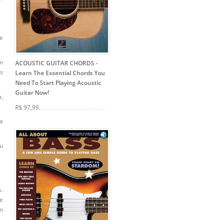
e
m
ACOUSTIC GUITAR CHORDS
-
as
Learn The Essential Chords You
Need To Start Playing Acoustic
Guitar Now!
a,
R$ 97,99
 a
ou
s.
e
um