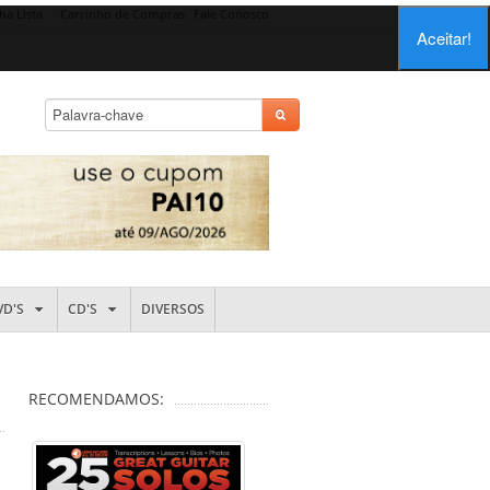
ha Lista
Carrinho de Compras
Fale Conosco
Aceitar!
VD'S
CD'S
DIVERSOS
RECOMENDAMOS: