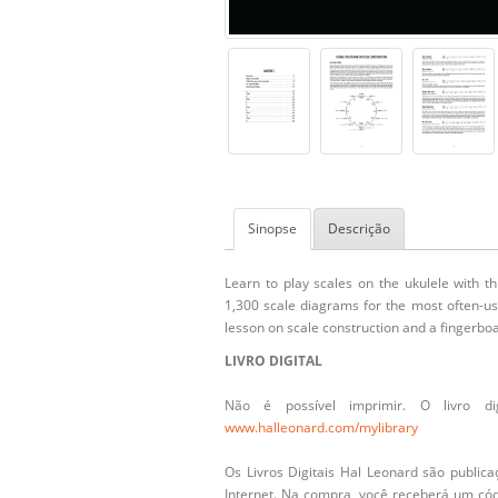
Sinopse
Descrição
Learn to play scales on the ukulele with t
1,300 scale diagrams for the most often-us
lesson on scale construction and a fingerboa
LIVRO DIGITAL
Não é possível imprimir. O livro d
www.halleonard.com/mylibrary
Os Livros Digitais Hal Leonard são publi
Internet. Na compra, você receberá um cód