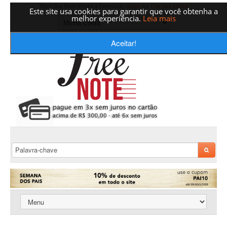
Bom Dia Bem-Vindo a Freenote,
Login
ou
Crie sua conta
Este site usa cookies para garantir que você obtenha a
melhor experiência.
Leia mais
Aceitar!