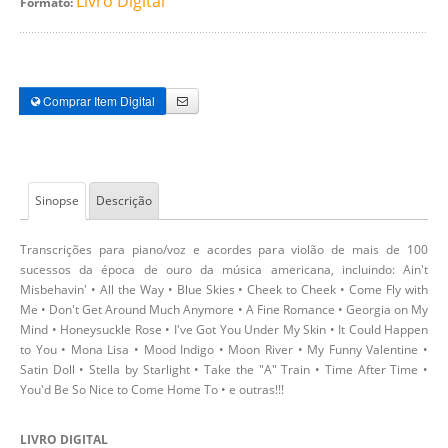
Livro Digital
Formato:
Comprar Item Digital
Sinopse
Descrição
Transcrições para piano/voz e acordes para violão de mais de 100
sucessos da época de ouro da música americana, incluindo: Ain't
Misbehavin' • All the Way • Blue Skies • Cheek to Cheek • Come Fly with
Me • Don't Get Around Much Anymore • A Fine Romance • Georgia on My
Mind • Honeysuckle Rose • I've Got You Under My Skin • It Could Happen
to You • Mona Lisa • Mood Indigo • Moon River • My Funny Valentine •
Satin Doll • Stella by Starlight • Take the "A" Train • Time After Time •
You'd Be So Nice to Come Home To • e outras!!!
LIVRO DIGITAL