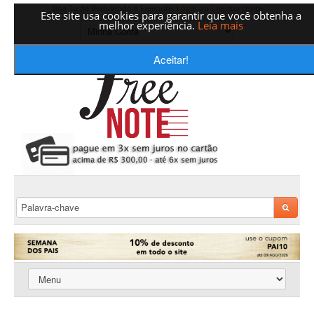
Boa Tarde Bem-Vindo a Freenote,
Login
ou
Crie sua conta
Este site usa cookies para garantir que você obtenha a
melhor experiência.
Leia mais
Aceitar!