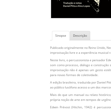
Sinopse
Descrição
Publicado originalmente no Reino Unido, N
improvisação livre e a experiência musical 
Neste livro, o percussionista e pensador E
som como processo, diálogo e construção soc
improvisação não é apenas um gesto estéti
para novas formas de coletividade.
A edição brasileira, traduzida por Daniel Pit
ao público lusófono acesso a um dos marcos
Mais do que um manual ou relato históric
própria noção de arte em tempos de urgênci
Edwin Prévost (Hitchin, 1942) é percussi