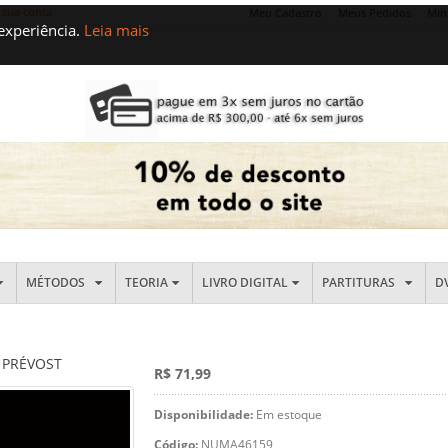
 sua conta
Meu Cadastro
Meus Pedidos
Min
 experiência.
Leia mais
MÉTODOS
TEORIA
LIVRO DIGITAL
PARTITURAS
D
 PRÉVOST
R$ 71,99
Disponibilidade:
Em estoque
Código:
NUMA46159