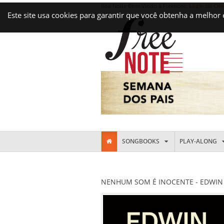
Boa Noite Bem-Vindo a Freenote,
Login
ou
Crie
Este site usa cookies para garantir que você obtenha a melhor
SONGBOOKS
PLAY-ALONG
NENHUM SOM É INOCENTE - EDWIN