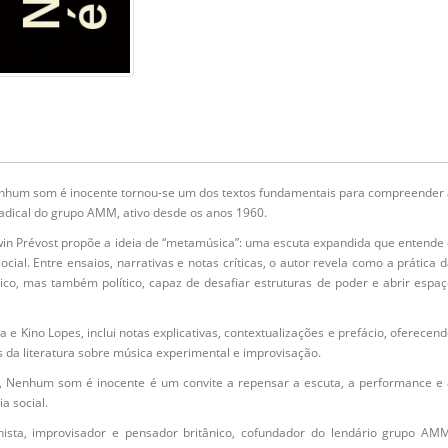
enhum som é inocente tornou-se um dos textos fundamentais para compreender
radical do grupo AMM, ativo desde os anos 1960.
dwin Prévost propõe a ideia de “metamúsica”: uma escuta expandida que entende
ial. Entre ensaios, narrativas e notas críticas, o autor revela como a prática 
co, mas também político, capaz de desafiar estruturas de poder e abrir espa
ta e Kino Lopes, inclui notas explicativas, contextualizações e prefácio, oferecen
 da literatura sobre música experimental e improvisação.
o, Nenhum som é inocente é um convite a repensar a escuta, a performance e 
a social.
onista, improvisador e pensador britânico, cofundador do lendário grupo AMM