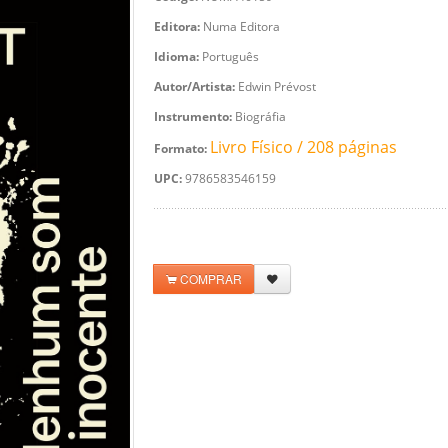
Editora:
Numa Editora
Idioma:
Português
Autor/Artista:
Edwin Prévost
Instrumento:
Biográfia
Livro Físico / 208 páginas
Formato:
UPC:
9786583546159
COMPRAR