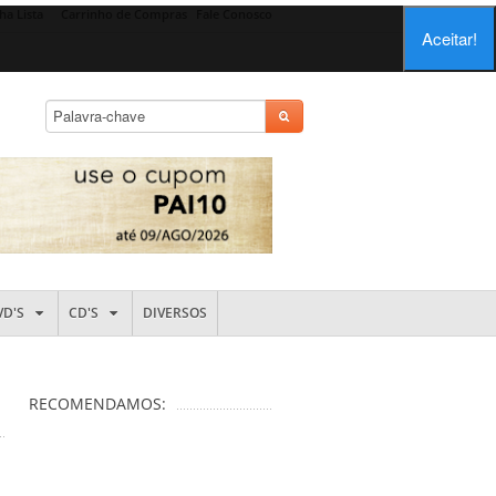
ha Lista
Carrinho de Compras
Fale Conosco
Aceitar!
VD'S
CD'S
DIVERSOS
RECOMENDAMOS: