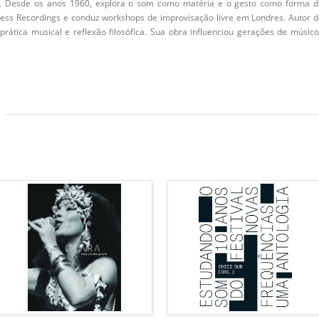
a. Desde os anos 1960, explora o som como matéria e o gesto como forma d
less Recordings e conduz workshops de improvisação livre em Londres. Autor 
 prática musical e reflexão filosófica. Sua obra influenciou gerações de músic