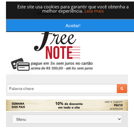
Bom Dia Bem-Vindo a Freenote,
Login
ou
Crie sua conta
Este site usa cookies para garantir que você obtenha a
melhor experiência.
Leia mais
Aceitar!