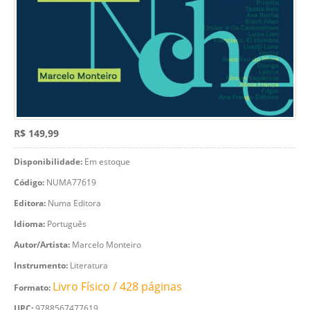
R$ 149,99
Disponibilidade:
Em estoque
Código:
NUMA77619
Editora:
Numa Editora
Idioma:
Português
Autor/Artista:
Marcelo Monteiro
Instrumento:
Literatura
Livro Físico / 428 páginas
Formato:
UPC:
9788567477619