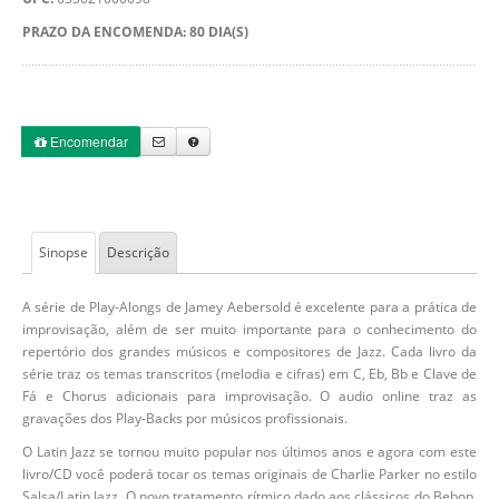
PRAZO DA ENCOMENDA: 80 DIA(S)
Encomendar
Sinopse
Descrição
A série de Play-Alongs de Jamey Aebersold é excelente para a prática de
improvisação, além de ser muito importante para o conhecimento do
repertório dos grandes músicos e compositores de Jazz. Cada livro da
série traz os temas transcritos (melodia e cifras) em C, Eb, Bb e Clave de
Fá e Chorus adicionais para improvisação. O audio online traz as
gravações dos Play-Backs por músicos profissionais.
O Latin Jazz se tornou muito popular nos últimos anos e agora com este
livro/CD você poderá tocar os temas originais de Charlie Parker no estilo
Salsa/Latin Jazz. O novo tratamento rítmico dado aos clássicos do Bebop,