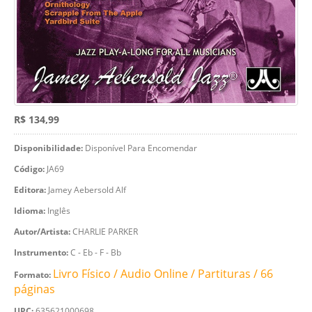
R$ 134,99
Disponibilidade:
Disponível Para Encomendar
Código:
JA69
Editora:
Jamey Aebersold Alf
Idioma:
Inglês
Autor/Artista:
CHARLIE PARKER
Instrumento:
C - Eb - F - Bb
Livro Físico / Audio Online / Partituras / 66
Formato:
páginas
UPC:
635621000698