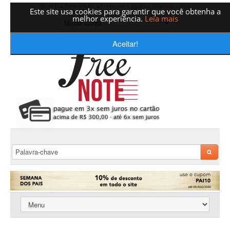
Bom Dia Bem-Vindo a Freenote,
Login
ou
Crie sua conta
Este site usa cookies para garantir que você obtenha a
melhor experiência.
Leia mais
Aceitar!