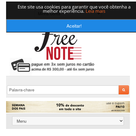
Bom Dia Bem-Vindo a Freenote,
Login
ou
Crie sua conta
Este site usa cookies para garantir que você obtenha a
melhor experiência.
Leia mais
Aceitar!