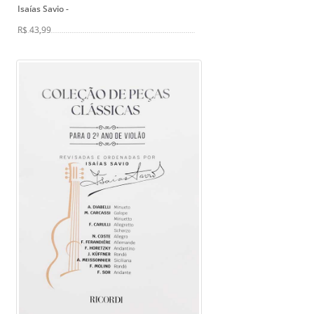
Isaías Savio
-
R$ 43,99