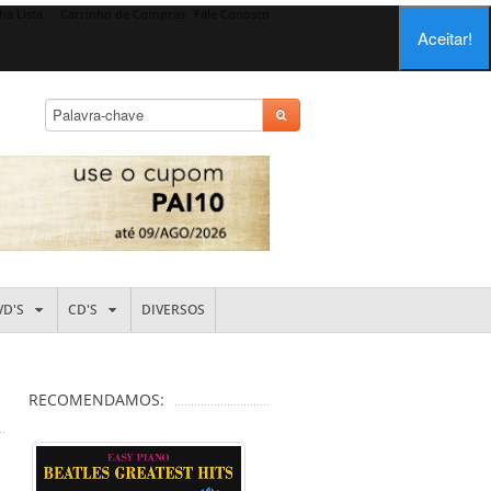
ha Lista
Carrinho de Compras
Fale Conosco
Aceitar!
VD'S
CD'S
DIVERSOS
RECOMENDAMOS: