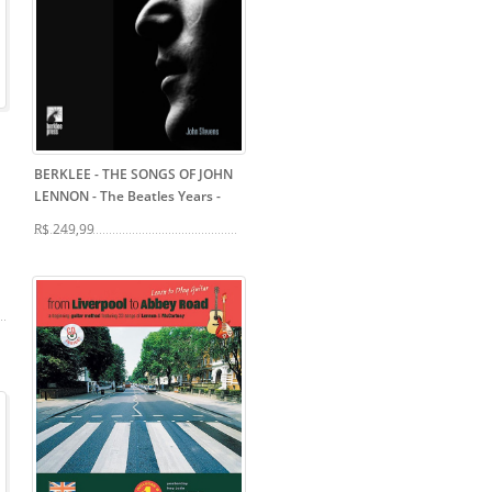
BERKLEE - THE SONGS OF JOHN
LENNON - The Beatles Years
-
R$ 249,99