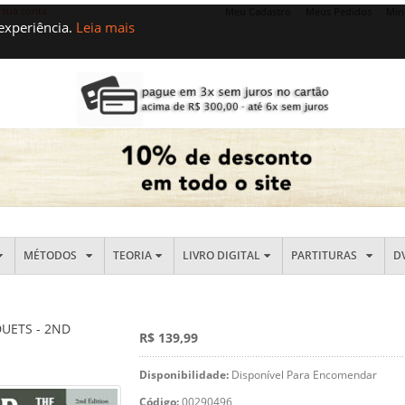
 sua conta
Meu Cadastro
Meus Pedidos
Min
 experiência.
Leia mais
MÉTODOS
TEORIA
LIVRO DIGITAL
PARTITURAS
D
DUETS - 2ND
R$ 139,99
Disponibilidade:
Disponível Para Encomendar
Código:
00290496