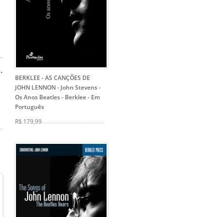
 •
BERKLEE - AS CANÇÕES DE
JOHN LENNON - John Stevens
-
Os Anos Beatles - Berklee - Em
Português
R$ 179,99