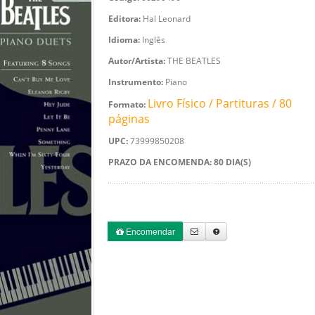
Editora:
Hal Leonard
Idioma:
Inglês
Autor/Artista:
THE BEATLES
Instrumento:
Piano
Livro Físico / Partituras / 80
Formato:
páginas
UPC:
73999850208
PRAZO DA ENCOMENDA: 80 DIA(S)
Encomendar