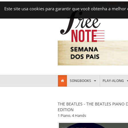
Boa Noite Bem-Vindo a Freenote,
Login
ou
Crie
Este site usa cookies para garantir que você obtenha a melhor
SONGBOOKS
PLAY-ALONG
THE BEATLES - THE BEATLES PIANO 
EDITION
1 Piano, 4 Hands