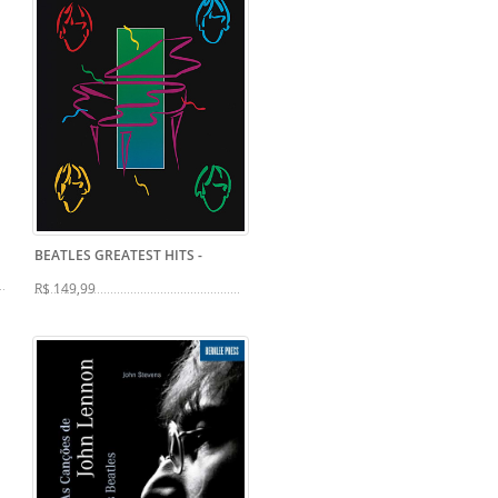
BEATLES GREATEST HITS
-
R$ 149,99