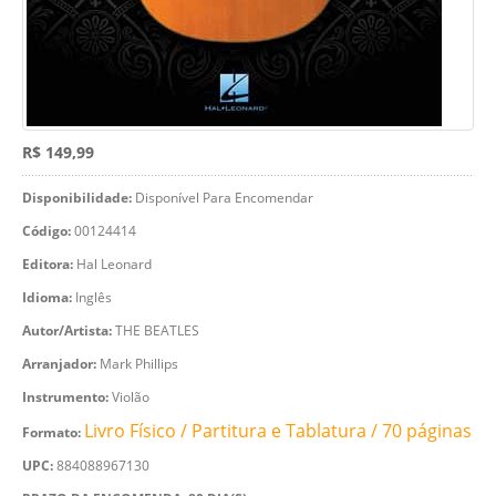
R$ 149,99
Disponibilidade:
Disponível Para Encomendar
Código:
00124414
Editora:
Hal Leonard
Idioma:
Inglês
Autor/Artista:
THE BEATLES
Arranjador:
Mark Phillips
Instrumento:
Violão
Livro Físico / Partitura e Tablatura / 70 páginas
Formato:
UPC:
884088967130