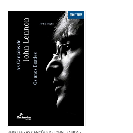
BERKLEE - AS CANÇÕES DE JOHN LENNON -