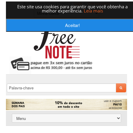
Bom Dia Bem-Vindo a Freenote,
Login
ou
Crie sua conta
Este site usa cookies para garantir que você obtenha a
melhor experiência.
Leia mais
Aceitar!