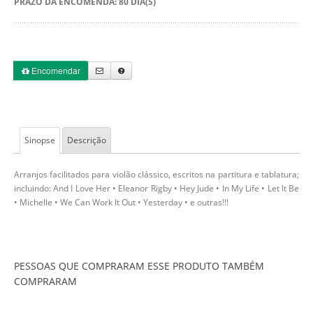
PRAZO DA ENCOMENDA: 80 DIA(S)
Encomendar
Sinopse
Descrição
Arranjos facilitados para violão clássico, escritos na partitura e tablatura;
incluindo: And I Love Her • Eleanor Rigby • Hey Jude • In My Life • Let It Be
• Michelle • We Can Work It Out • Yesterday • e outras!!!
PESSOAS QUE COMPRARAM ESSE PRODUTO TAMBÉM
COMPRARAM