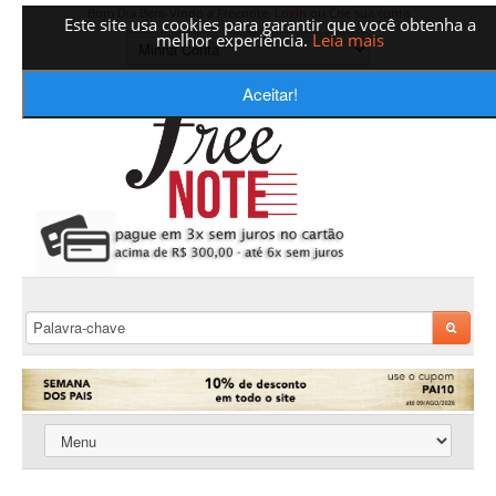
Bom Dia Bem-Vindo a Freenote,
Login
ou
Crie sua conta
Este site usa cookies para garantir que você obtenha a
melhor experiência.
Leia mais
Aceitar!