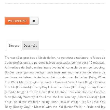
COMPRAR
Sinopse
Descrição
Transcrições precisas e fáceis de ler, na partitura e tablatura, e faixas de
áudio profissionais e personalizáveis acessadas on-line para 15 músicas.
A interface de áudio online interativa inclui: controle de tempo; Looping;
Botões para ligar ou desligar cada instrumento; marcador de leitura da
partitura. As faixas de áudio também podem ser baixadas. Baby, What
You Want Me to Do (Jimmy Reed) • Crosscut Saw (Albert King) • Double
Trouble (Otis Rush) • Every Day I Have the Blues (B. B. King) • Going Down
(Freddie King) • I'm Tore Down (Eric Clapton) • I'm Your Hoochie Coochie
Man (Muddy Waters)• If You Love Me Like You Say (Albert Collins) • Just
Your Fool (Little Walter) • Killing Floor (Howlin' Wolf) • Let Me Love You
Baby (Buddy Guy) • Messin' with the Kid (Junior Wells) • Pride and Joy