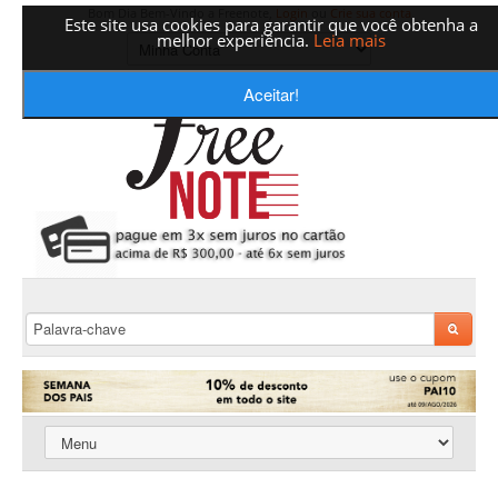
Bom Dia Bem-Vindo a Freenote,
Login
ou
Crie sua conta
Este site usa cookies para garantir que você obtenha a
melhor experiência.
Leia mais
Aceitar!