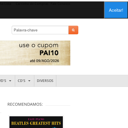
ha Lista
Carrinho de Compras
Fale Conosco
Aceitar!
VD'S
CD'S
DIVERSOS
RECOMENDAMOS: