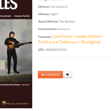
Editora:
Hal Leonard
Idioma:
Inglês
Autor/Artista:
The Beatles
Instrumento:
Guitarra
Livro Físico / Audio Online /
Formato:
Partitura e Tablatura / 96 páginas
UPC:
888680709303
COMPRAR