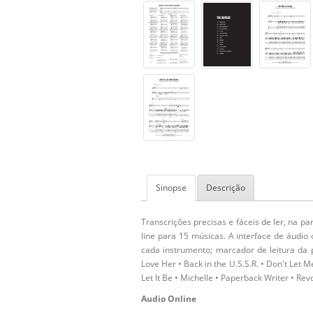
Sinopse
Descrição
Transcrições precisas e fáceis de ler, na pa
line para 15 músicas. A interface de áudio o
cada instrumento; marcador de leitura da 
Love Her • Back in the U.S.S.R. • Don't Let 
Let It Be • Michelle • Paperback Writer • Re
Audio Online