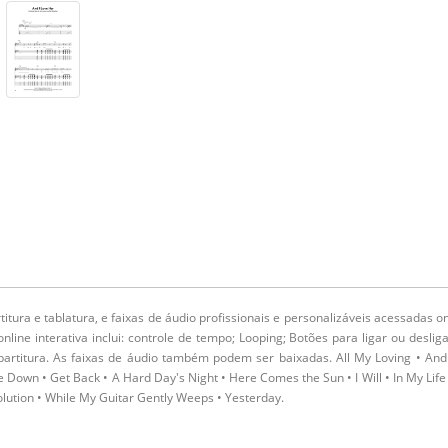
rtitura e tablatura, e faixas de áudio profissionais e personalizáveis acessadas o
nline interativa inclui: controle de tempo; Looping; Botões para ligar ou deslig
partitura. As faixas de áudio também podem ser baixadas. All My Loving • And
Me Down • Get Back • A Hard Day's Night • Here Comes the Sun • I Will • In My Life
volution • While My Guitar Gently Weeps • Yesterday.