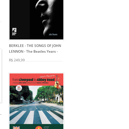
BERKLEE - THE SONGS OF JOHN
LENNON - The Beatles Years
-
R$ 249,99
-