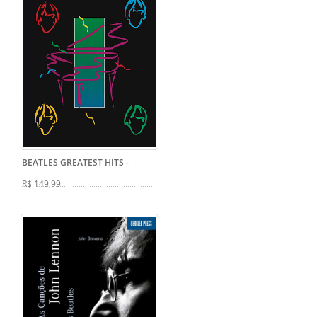
BEATLES GREATEST HITS
-
R$ 149,99