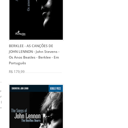
BERKLEE - AS CANÇÕES DE
JOHN LENNON - John Stevens
-
Os Anos Beatles - Berklee - Em
Português
R$ 179,99
n-
ar
 I
 •