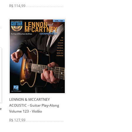
R$ 114,99
LENNON & MCCARTNEY
ACOUSTIC - Guitar Play-Along
e
Volume 123
- Violão
R$ 127,99