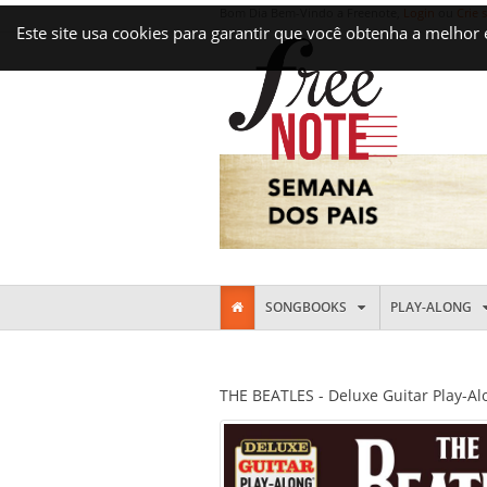
Bom Dia Bem-Vindo a Freenote,
Login
ou
Crie 
Este site usa cookies para garantir que você obtenha a melhor
SONGBOOKS
PLAY-ALONG
THE BEATLES - Deluxe Guitar Play-A