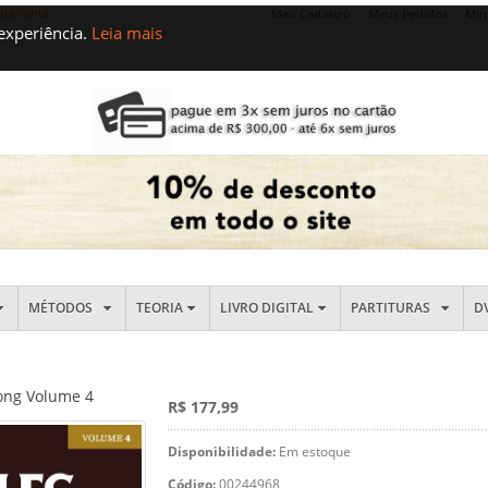
sua conta
Meu Cadastro
Meus Pedidos
Min
 experiência.
Leia mais
MÉTODOS
TEORIA
LIVRO DIGITAL
PARTITURAS
D
long Volume 4
R$ 177,99
Disponibilidade:
Em estoque
Código:
00244968