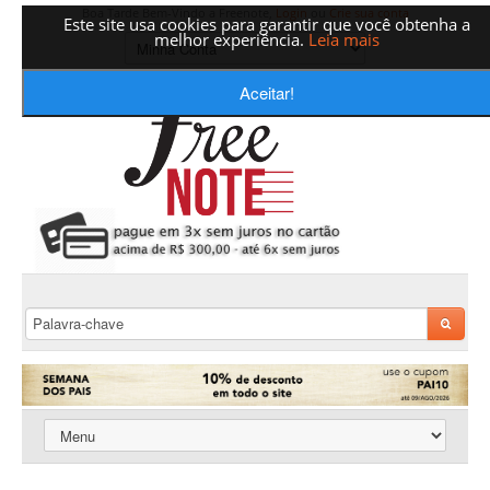
Boa Tarde Bem-Vindo a Freenote,
Login
ou
Crie sua conta
Este site usa cookies para garantir que você obtenha a
melhor experiência.
Leia mais
Aceitar!