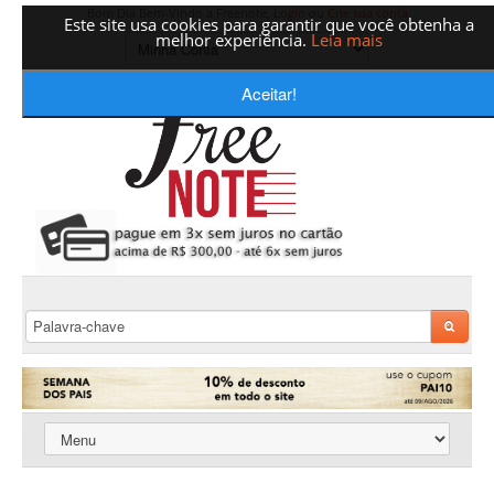
Bom Dia Bem-Vindo a Freenote,
Login
ou
Crie sua conta
Este site usa cookies para garantir que você obtenha a
melhor experiência.
Leia mais
Aceitar!